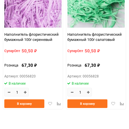
Наполнитель флористический
Наполнитель флористический
бумажный 100г сиреневый
бумажный 100г салатовый
50,50
50,50
СуперОпт
СуперОпт
₽
₽
67,30
67,30
Розница
Розница
₽
₽
Артикул: 00056820
Артикул: 00056828
В наличии
В наличии
Добавить
Добавить
Добавить
Доба
В корзину
В корзину
в
к
в
к
избранное
сравнению
избранно
срав