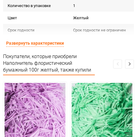
Количество в упаковке
1
Цвет
Желтый
Срок годности
Срок годности не ограничен
Страна изготовителя
КИТАЙ
Развернуть характеристики
Предназначение товара
Для декора
Покупатели, которые приобрели
Наполнитель флористический
Сертификация
Не подлежит сертификации
бумажный 100г желтый, также купили
Сухое помещение,не менее
Особые условия
1метра от огня и влаги
Минимальное количество
1
Количество в коробке
200
Единица измерения
упак
ЦветНоменклатуры
желтый