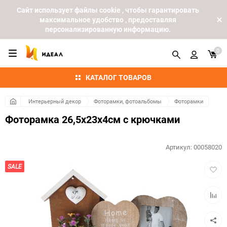
Cайт использует файлы cookie , чтобы гарантировать
максимальное удобство , предоставляя
персонализированную информацию.
0
КАТАЛОГ ТОВАРОВ
Интерьерный декор
Фоторамки, фотоальбомы
Фоторамки
Фоторамка 26,5x23x4см с крючками
Артикул:
00058020
Добав
SALE
в
избра
Добав
к
сравн