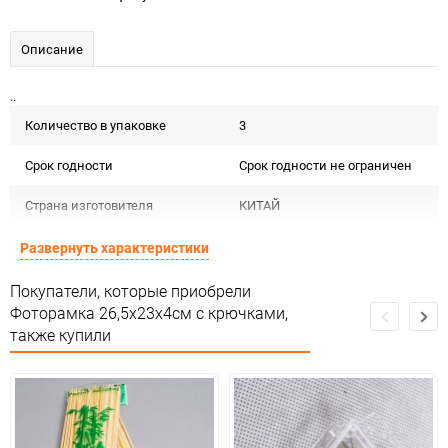
Описание
..
Количество в упаковке
3
Срок годности
Срок годности не ограничен
Страна изготовителя
КИТАЙ
Предназначение товара
Для декора
Развернуть характеристики
Сертификация
Не подлежит сертификации
Покупатели, которые приобрели
Фоторамка 26,5x23x4см с крючками,
Особые условия
Особых условий не требует
также купили
Минимальное количество
1
Количество в коробке
72
Единица измерения
шт