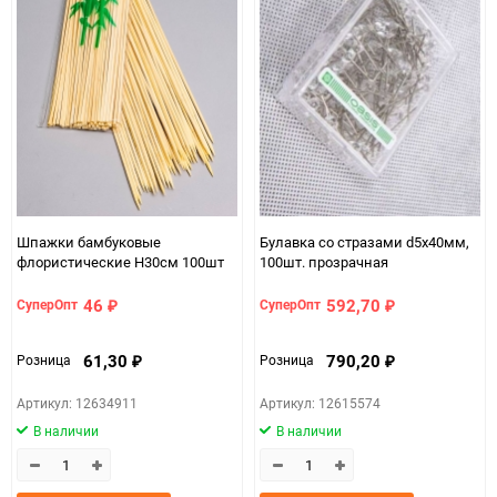
Шпажки бамбуковые
Булавка со стразами d5х40мм,
флористические H30см 100шт
100шт. прозрачная
46
592,70
СуперОпт
СуперОпт
₽
₽
61,30
790,20
Розница
Розница
₽
₽
Артикул: 12634911
Артикул: 12615574
В наличии
В наличии