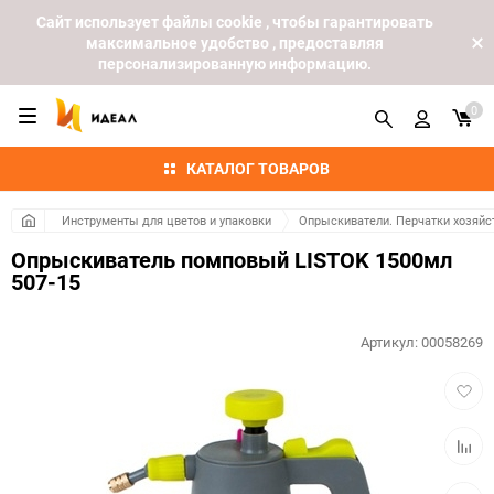
Cайт использует файлы cookie , чтобы гарантировать
максимальное удобство , предоставляя
персонализированную информацию.
0
КАТАЛОГ ТОВАРОВ
Инструменты для цветов и упаковки
Опрыскиватели. Перчатки хозяй
Опрыскиватель помповый LISTOK 1500мл
507-15
Артикул:
00058269
Добав
в
избра
Добав
к
сравн