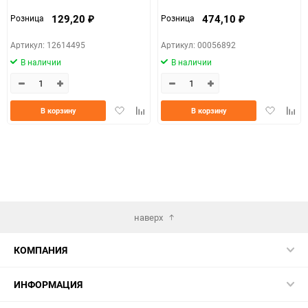
129,20
474,10
Розница
Розница
₽
₽
Артикул: 12614495
Артикул: 00056892
В наличии
В наличии
Добавить
Добавить
Добавить
Доба
В корзину
В корзину
в
к
в
к
избранное
сравнению
избранно
срав
наверх
КОМПАНИЯ
ИНФОРМАЦИЯ