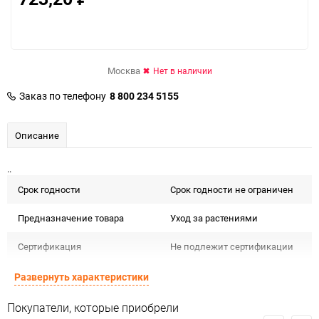
Москва
Нет в наличии
Заказ по телефону
8 800 234 5155
Описание
..
Срок годности
Срок годности не ограничен
Предназначение товара
Уход за растениями
Сертификация
Не подлежит сертификации
Особые условия
Особых условий не требует
Развернуть характеристики
Минимальное количество
1
Покупатели, которые приобрели