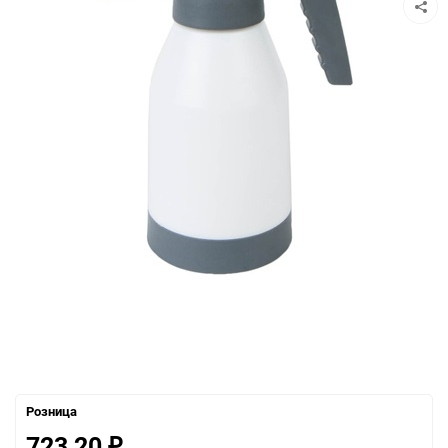
Розница
723,20
₽