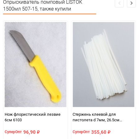
Опрыскиватель помповый LISTOK
Количество в коробке
15
1500мл 507-15, также купили
Единица измерения
шт
Нож флористический лезвие
Стержень клеевой для
6см 6103
пистолета d 7мм, 26.5см
прозрачный 1кг (~100шт.)
96,90
355,60
СуперОпт
СуперОпт
₽
₽