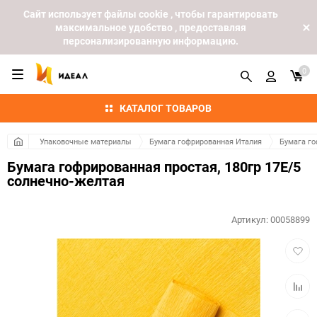
Cайт использует файлы cookie , чтобы гарантировать
максимальное удобство , предоставляя
персонализированную информацию.
0
КАТАЛОГ ТОВАРОВ
Упаковочные материалы
Бумага гофрированная Италия
Бумага го
Бумага гофрированная простая, 180гр 17Е/5
солнечно-желтая
Артикул:
00058899
Добав
в
избра
Добав
к
сравн