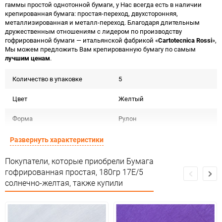
гаммы простой однотонной бумаги, у Нас всегда есть в наличии
крепированная бумага: простая-переход, двухсторонняя,
металлизированная и металл-переход. Благодаря длительным
дружественным отношениям с лидером по производству
гофрированной бумаги — итальянской фабрикой «
Cartotecnica Rossi
»,
Мы можем предложить Вам крепированную бумагу по самым
лучшим ценам
.
Количество в упаковке
5
Цвет
Желтый
Форма
Рулон
Материал
Бумага гофрированная 180г
Развернуть характеристики
Срок годности
Срок годности не ограничен
Покупатели, которые приобрели Бумага
гофрированная простая, 180гр 17Е/5
Предназначение товара
Для флористики
солнечно-желтая, также купили
Сертификация
Не подлежит сертификации
Особые условия
Темп. хранения: -20 до +35 С .