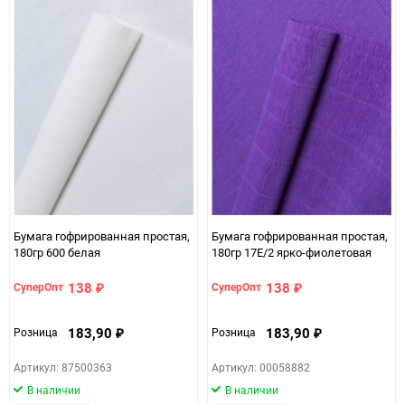
Минимальное количество
5
Количество в коробке
45
Единица измерения
шт
ЦветНоменклатуры
желтый солнечный
Бумага гофрированная простая,
Бумага гофрированная простая,
180гр 600 белая
180гр 17Е/2 ярко-фиолетовая
138
138
СуперОпт
СуперОпт
₽
₽
183,90
183,90
Розница
Розница
₽
₽
Артикул: 87500363
Артикул: 00058882
В наличии
В наличии