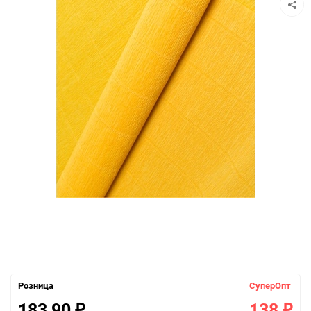
Розница
СуперОпт
183,90
138
₽
₽