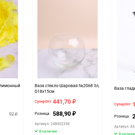
ые 9см, П лимонный
Ваза стекло Шаровая №2068 3л,
Ваза глад
D18x15см
441,70
СуперОпт
₽
СуперОпт
588,90
92
Розница
₽
₽
Розница
Артикул: 248002358
Артикул: 4
В наличии
В наличи