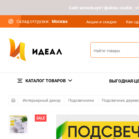
Cайт использует файлы cookie ,
Склад отгрузки:
Москва
Акции и скидки
Как сд
КАТАЛОГ ТОВАРОВ
ВЫГОДНАЯ Ц
Интерьерный декор
Подсвечники
Подсвечник дерев
SALE