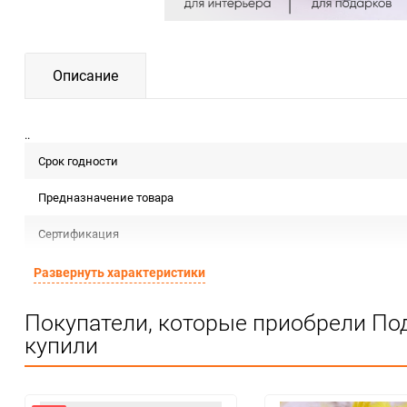
Описание
..
Срок годности
Предназначение товара
Сертификация
Особые условия
Развернуть характеристики
Минимальное количество
Покупатели, которые приобрели Под
купили
Количество в коробке
Единица измерения