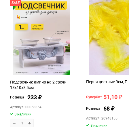
SALE
Перья цветн
Подсвечник ампир на 2 свечи
18х10х8,5см
51,10
233
СуперОпт
Розница
₽
₽
Артикул: 00058354
68
Розница
₽
В наличии
Артикул: 20948155
В наличии