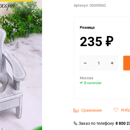
Артикул:
00059062
Розница
235
₽
Москва
В наличии
Изб
Сравнение
Заказ по телефону
8 800 2