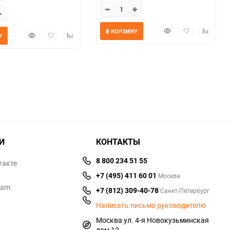
Быстрый
Добавить
Добавит
В КОРЗИНУ
Быстрый
Добавить
Добавить
У
просмотр
в
к
просмотр
в
к
избранное
сравнен
избранное
сравнению
И
КОНТАКТЫ
8 800 234 51 55
такте
+7 (495) 411 60 01
Москва
ram
+7 (812) 309-40-78
Санкт-Петербург
Написать письмо руководителю
Москва ул. 4-я Новокузьминская
дом 12