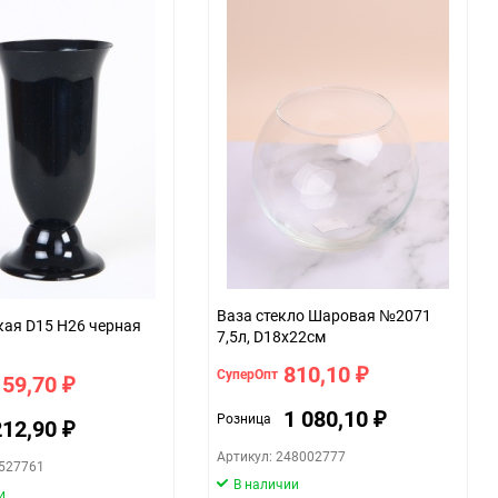
Ваза стекло Шаровая №2071
кая D15 H26 черная
7,5л, D18x22см
810,10
СуперОпт
₽
159,70
₽
1 080,10
Розница
₽
212,90
₽
Артикул: 248002777
3527761
В наличии
и