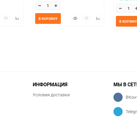
трый
Добавить
Добавить
Быстрый
Добавить
Добавить
В КОРЗИНУ
В КОРЗИН
мотр
в
к
просмотр
в
к
избранное
сравнению
избранное
сравнению
ИНФОРМАЦИЯ
МЫ В СЕТ
Условия доставки
ВКон
Teleg