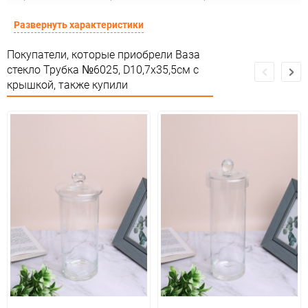
Сертификация
Россия
Развернуть характеристики
Особые условия
Особых условий не требует
Покупатели, которые приобрели Ваза
стекло Трубка №6025, D10,7x35,5см с
Минимальное количество
1
крышкой, также купили
Количество в коробке
4
Единица измерения
шт.