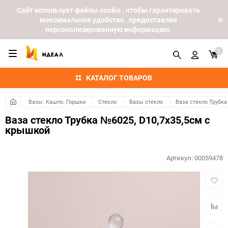
Cайт использует файлы cookie , чтобы гарантировать
максимальное удобство , предоставляя
персонализированную информацию.
0
КАТАЛОГ ТОВАРОВ
Вазы. Кашпо. Горшки
Стекло
Вазы стекло
Ваза стекло Трубка
Ваза стекло Трубка №6025, D10,7x35,5см с
крышкой
Артикул:
00059478
Добав
в
избра
Добав
к
сравн