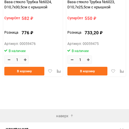
Ваза стекло Трубка №6024,
Ваза стекло Трубка №6023,
D10,7x30,5см с крышкой
D10,7x25,5см с крышкой
582
550
СуперОпт
СуперОпт
₽
₽
776
733,20
Розница
Розница
₽
₽
Артикул: 00059476
Артикул: 00059475
В наличии
В наличии
Добавить
Добавить
Добавить
Доба
В корзину
В корзину
в
к
в
к
избранное
сравнению
избранно
срав
наверх