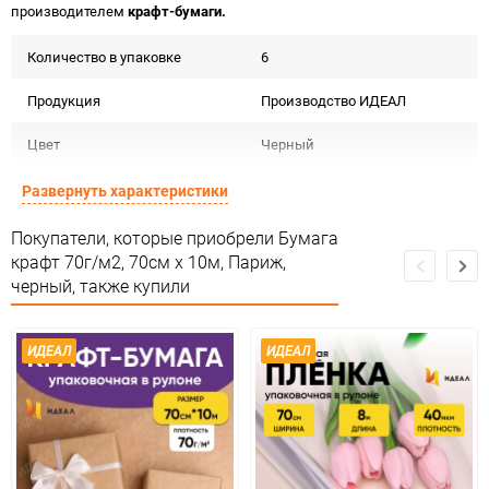
производителем
крафт-бумаги.
Количество в упаковке
6
Продукция
Производство ИДЕАЛ
Цвет
Черный
Форма
Рулон
Развернуть характеристики
Материал
Крафт бурый С дизайном
Покупатели, которые приобрели Бумага
крафт 70г/м2, 70см x 10м, Париж,
Срок годности
Срок годности не ограничен
черный, также купили
Страна изготовителя
РОССИЯ
ИДЕАЛ
ИДЕАЛ
Предназначение товара
Для флористики
Сертификация
Не подлежит сертификации
Особые условия
Особых условий не требует