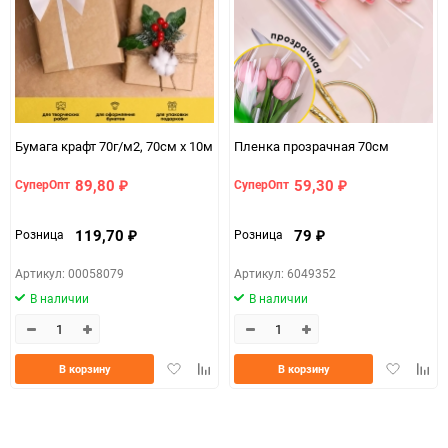
Минимальное количество
1
Единица измерения
шт
ЦветНоменклатуры
черный
Бумага крафт 70г/м2, 70см x 10м
Пленка прозрачная 70см
89,80
59,30
СуперОпт
СуперОпт
₽
₽
119,70
79
Розница
Розница
₽
₽
Артикул: 00058079
Артикул: 6049352
В наличии
В наличии
Добавить
Добавить
Добавить
Доба
В корзину
В корзину
в
к
в
к
избранное
сравнению
избранно
срав