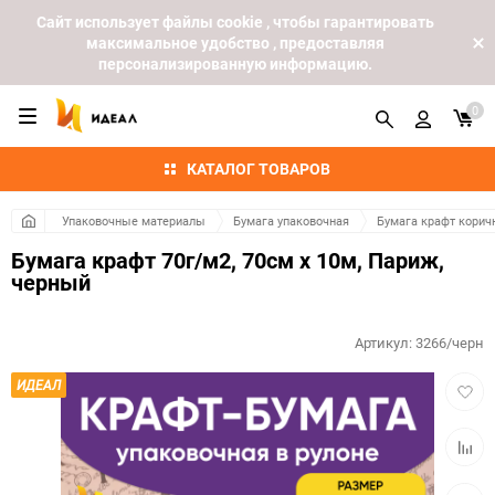
Cайт использует файлы cookie , чтобы гарантировать
максимальное удобство , предоставляя
персонализированную информацию.
0
КАТАЛОГ ТОВАРОВ
Упаковочные материалы
Бумага упаковочная
Бумага крафт кори
Бумага крафт 70г/м2, 70см x 10м, Париж,
черный
Артикул:
3266/черн
Добав
ИДЕАЛ
в
избра
Добав
к
сравн