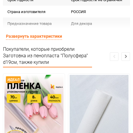
Страна изготовителя
РОССИЯ
Предназначение товара
Для декора
Сертификация
Не подлежит сертификации
Развернуть характеристики
Сухое, проветриваемое
Покупатели, которые приобрели
Особые условия
помещение
Заготовка из пенопласта "Полусфера"
d19см, также купили
Минимальное количество
1
Количество в коробке
16
ИДЕАЛ
Единица измерения
шт.