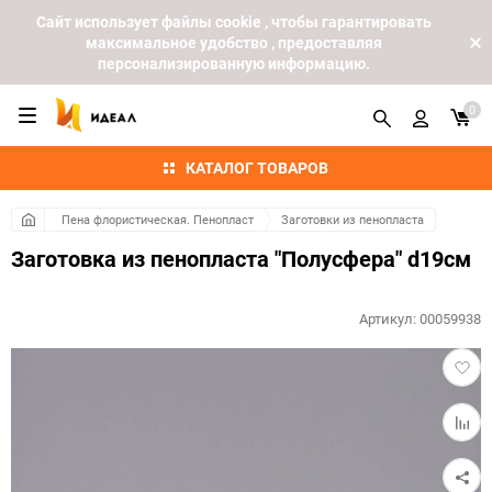
Cайт использует файлы cookie , чтобы гарантировать
максимальное удобство , предоставляя
персонализированную информацию.
0
КАТАЛОГ ТОВАРОВ
Пена флористическая. Пенопласт
Заготовки из пенопласта
Заготовка из пенопласта "Полусфера" d19см
Артикул:
00059938
Добав
в
избра
Добав
к
сравн