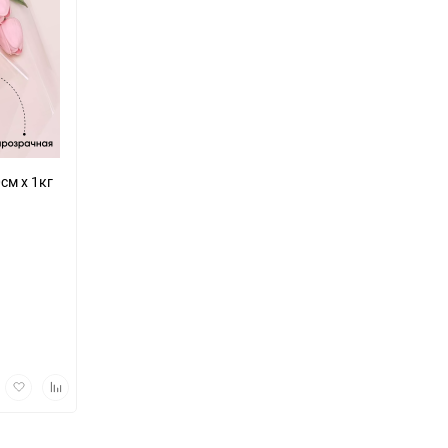
 прозрачная 70см х 1кг
трый
Добавить
Добавить
мотр
в
к
избранное
сравнению