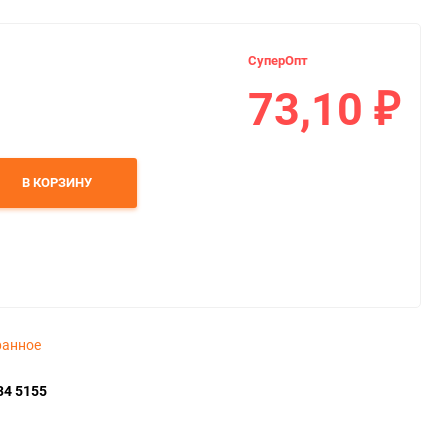
СуперОпт
73,10
₽
В КОРЗИНУ
ранное
34 5155