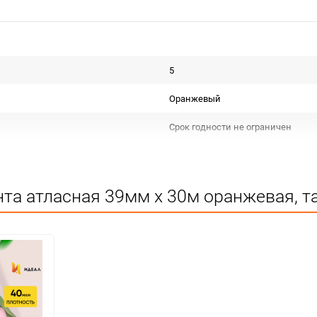
5
Оранжевый
Срок годности не ограничен
Для декора и флористики
Не подлежит сертификации
та атласная 39мм х 30м оранжевая, т
Сухое, проветриваемое помещен
5
шт