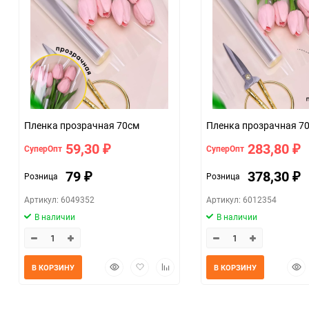
Пленка прозрачная 70см
Пленка
59,30
283,80
СуперОпт
СуперОпт
₽
₽
79
378,30
Розница
Розница
₽
₽
Артикул: 6049352
Артикул: 6012354
В наличии
В наличии
Быстрый
Добавить
Добавить
Быс
В КОРЗИНУ
В КОРЗИНУ
просмотр
в
к
прос
избранное
сравнению