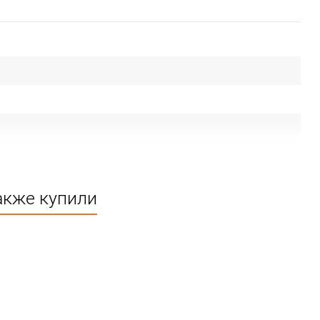
акже купили
ие