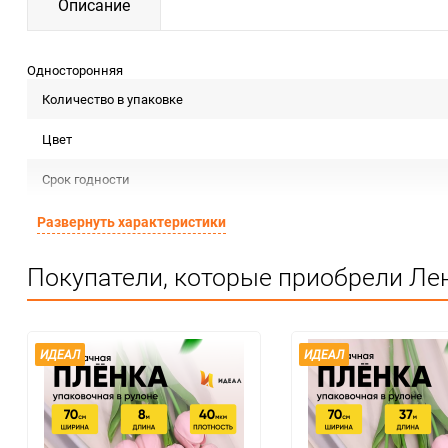
Описание
Односторонняя
Количество в упаковке
Цвет
Срок годности
Предназначение товара
Развернуть характеристики
Сертификация
Покупатели, которые приобрели Лен
Особые условия
Минимальное количество
ИДЕАЛ
ИДЕАЛ
Единица измерения