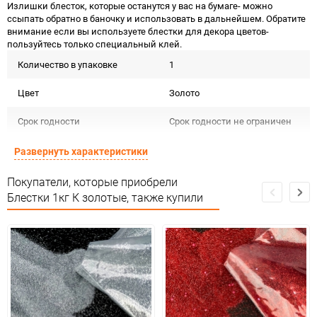
Излишки блесток, которые останутся у вас на бумаге- можно
ссыпать обратно в баночку и использовать в дальнейшем. Обратите
внимание если вы используете блестки для декора цветов-
пользуйтесь только специальный клей.
Количество в упаковке
1
Цвет
Золото
Срок годности
Срок годности не ограничен
Предназначение товара
Для декора
Развернуть характеристики
Сертификация
Не подлежит сертификации
Покупатели, которые приобрели
Блестки 1кг К золотые, также купили
Особые условия
Особых условий не требует
Минимальное количество
1
Количество в коробке
25
Единица измерения
шт