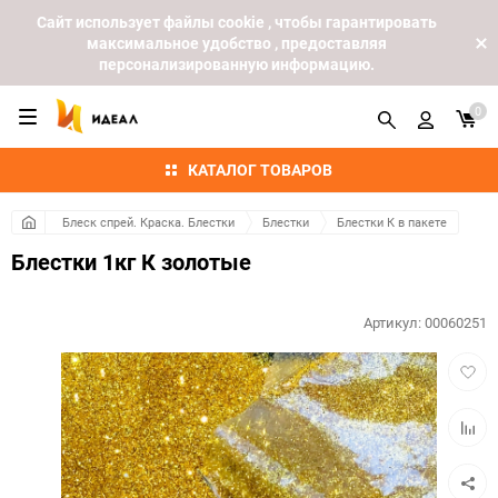
Cайт использует файлы cookie , чтобы гарантировать
максимальное удобство , предоставляя
персонализированную информацию.
0
КАТАЛОГ ТОВАРОВ
Блеск спрей. Краска. Блестки
Блестки
Блестки К в пакете
Блестки 1кг К золотые
Артикул:
00060251
Добав
в
избра
Добав
к
сравн