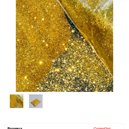
Розница
СуперОпт