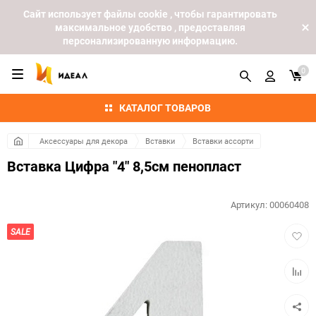
Cайт использует файлы cookie , чтобы гарантировать
максимальное удобство , предоставляя
персонализированную информацию.
0
КАТАЛОГ ТОВАРОВ
Аксессуары для декора
Вставки
Вставки ассорти
Вставка Цифра "4" 8,5см пенопласт
Артикул:
00060408
Добав
SALE
в
избра
Добав
к
сравн