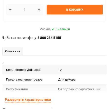
В КОРЗИНУ
Москва
В наличии
Заказ по телефону
8 800 234 5155
Описание
.
Количество в упаковке
10
Предназначение товара
Для декора
Сертификация
Не подлежит сертификации
Особые условия
Особых условий не требует
Развернуть характеристики
Минимальное количество
1