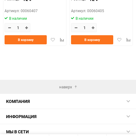
Артикул: 00060407
Артикул: 00060405
В наличии
В наличии
Добавить
Добавить
Добавить
Доба
В корзину
В корзину
в
к
в
к
избранное
сравнению
избранно
срав
наверх
КОМПАНИЯ
ИНФОРМАЦИЯ
МЫ В СЕТИ