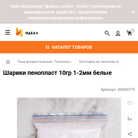
Cайт использует файлы cookie , чтобы гарантировать
максимальное удобство , предоставляя
персонализированную информацию.
0
КАТАЛОГ ТОВАРОВ
Пена флористическая. Пенопласт
Заготовки из пенопласта
Шарики пенопласт 10гр 1-2мм белые
Артикул:
00060775
Добав
в
избра
Добав
к
сравн