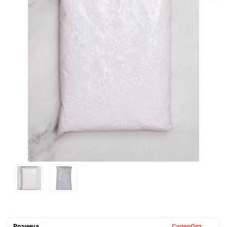
Розница
СуперОпт