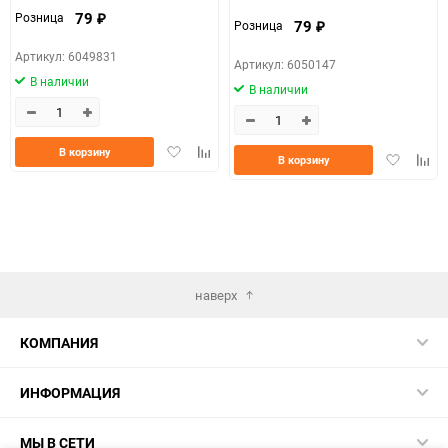
79
Розница
₽
79
Розница
₽
Артикул: 6049831
Артикул: 6050147
В наличии
В наличии
Добавить
Добавить
В корзину
Добавить
Доба
В корзину
в
к
в
к
избранное
сравнению
избранно
срав
наверх
КОМПАНИЯ
ИНФОРМАЦИЯ
МЫ В СЕТИ