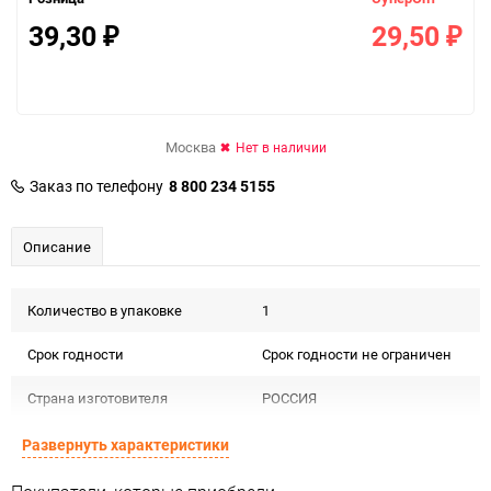
39,30
29,50
₽
₽
Москва
Нет в наличии
Заказ по телефону
8 800 234 5155
Описание
Количество в упаковке
1
Срок годности
Срок годности не ограничен
Страна изготовителя
РОССИЯ
Предназначение товара
Для декора
Развернуть характеристики
Сертификация
Не подлежит сертификации