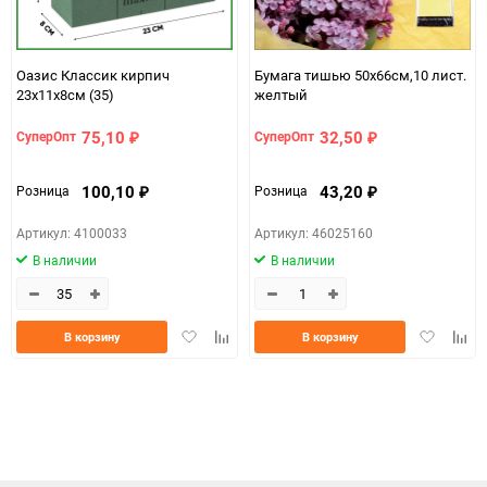
Оазис Классик кирпич
Бумага тишью 50х66см,10 лист.
23х11х8см (35)
желтый
75,10
32,50
СуперОпт
СуперОпт
₽
₽
100,10
43,20
Розница
Розница
₽
₽
Артикул: 4100033
Артикул: 46025160
В наличии
В наличии
Добавить
Добавить
Добавить
Доба
В корзину
В корзину
в
к
в
к
избранное
сравнению
избранно
срав