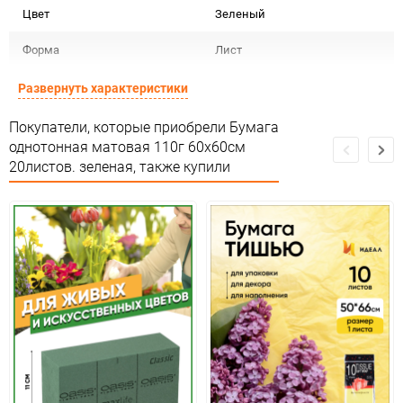
Цвет
Зеленый
Форма
Лист
Срок годности
Срок годности не ограничен
Развернуть характеристики
Предназначение товара
Для флористики
Покупатели, которые приобрели Бумага
однотонная матовая 110г 60х60см
Сертификация
зеленый
20листов. зеленая, также купили
Особые условия
Особых условий не требует
Минимальное количество
1
Количество в коробке
100
Единица измерения
упак