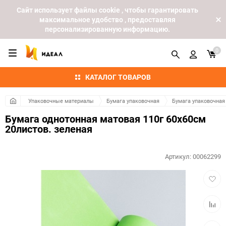
Cайт использует файлы cookie , чтобы гарантировать
максимальное удобство , предоставляя
персонализированную информацию.
0
КАТАЛОГ ТОВАРОВ
Упаковочные материалы
Бумага упаковочная
Бумага упаковочная
Бумага однотонная матовая 110г 60х60см
20листов. зеленая
Артикул:
00062299
Добав
в
избра
Добав
к
сравн