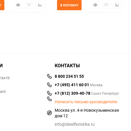
Быстрый
Добавить
Добавить
Быстрый
Добавить
Добавит
У
В КОРЗИНУ
просмотр
в
к
просмотр
в
к
избранное
сравнению
избранное
сравнен
И
КОНТАКТЫ
8 800 234 51 55
такте
+7 (495) 411 60 01
Москва
ram
+7 (812) 309-40-78
Санкт-Петербург
Написать письмо руководителю
Москва ул. 4-я Новокузьминская
дом 12
info@idealfloristika.ru