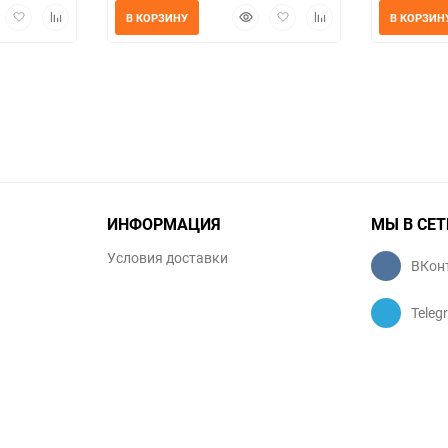
трый
Добавить
Добавить
Быстрый
Добавить
Добавить
В КОРЗИНУ
В КОРЗИН
мотр
в
к
просмотр
в
к
избранное
сравнению
избранное
сравнению
ИНФОРМАЦИЯ
МЫ В СЕТ
Условия доставки
ВКон
Teleg