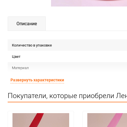
Описание
Количество в упаковке
Цвет
Материал
Срок годности
Развернуть характеристики
Предназначение товара
Покупатели, которые приобрели Лент
Сертификация
Особые условия
Минимальное количество