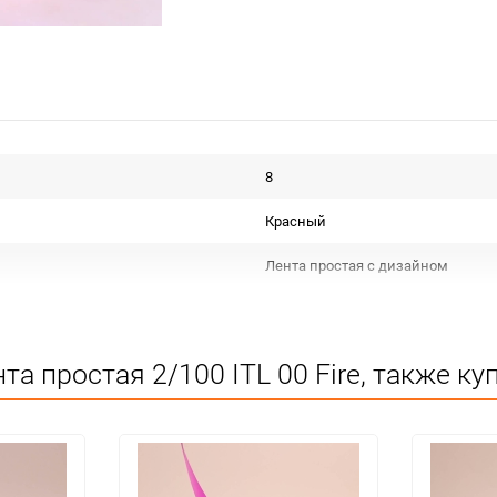
8
Красный
Лента простая с дизайном
Срок годности не ограничен
Для декора
а простая 2/100 ITL 00 Fire, также ку
Не подлежит сертификации
Особых условий не требует
1