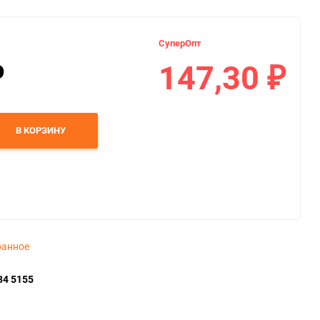
СуперОпт
147,30
₽
₽
В КОРЗИНУ
ранное
34 5155