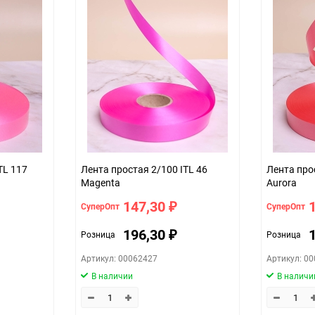
32
шт
2см*100м (простая)
d7936307-d754-11f0-8cc6-b03af2b6
красный
TL 117
Лента простая 2/100 ITL 46
Лента про
Magenta
Aurora
147,30
СуперОпт
СуперОпт
₽
196,30
Розница
Розница
₽
Артикул: 00062427
Артикул: 0
В наличии
В наличи