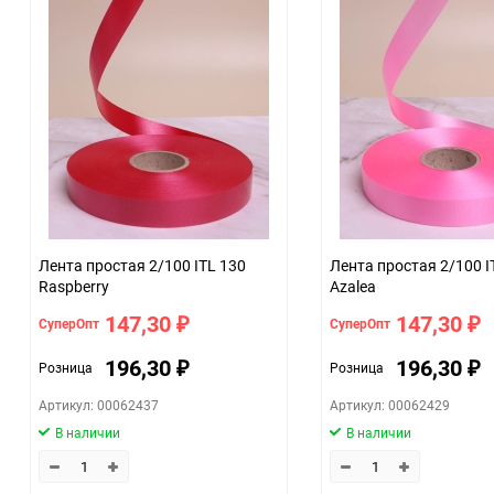
Количество в коробке
Единица измерения
Размер
07c4e68a_b330_11f0_8cc3_b03af2b6059f
ЦветНоменклатуры
Лента простая 2/100 ITL 130
Лента простая 2/100 I
Raspberry
Azalea
147,30
147,30
СуперОпт
СуперОпт
₽
₽
196,30
196,30
Розница
Розница
₽
₽
Артикул: 00062437
Артикул: 00062429
В наличии
В наличии