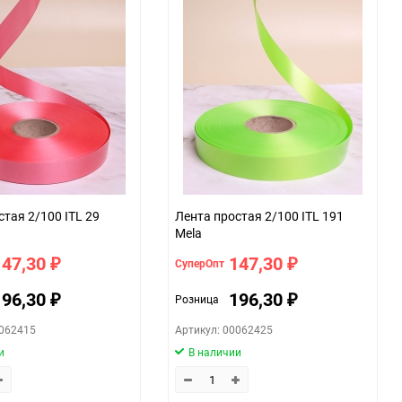
059f
стая 2/100 ITL 29
Лента простая 2/100 ITL 191
Mela
147,30
147,30
СуперОпт
₽
₽
196,30
196,30
Розница
₽
₽
0062415
Артикул: 00062425
и
В наличии