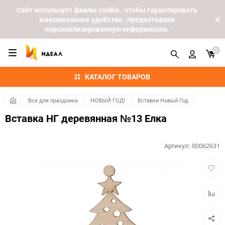
Cайт использует файлы cookie , чтобы гарантировать
максимальное удобство , предоставляя
персонализированную информацию.
0
КАТАЛОГ ТОВАРОВ
Все для праздника
НОВЫЙ ГОД!
Вставки Новый Год
Вставка НГ деревянная №13 Елка
Артикул:
00062631
Добав
в
избра
Добав
к
сравн