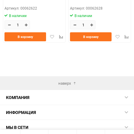
Артикул: 00062622
Артикул: 00062628
В наличии
В наличии
Добавить
Добавить
Добавить
Доба
В корзину
В корзину
в
к
в
к
избранное
сравнению
избранно
срав
наверх
КОМПАНИЯ
ИНФОРМАЦИЯ
МЫ В СЕТИ