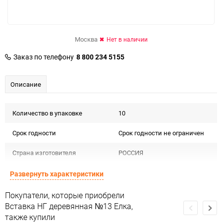
Москва
Нет в наличии
Заказ по телефону
8 800 234 5155
Описание
Количество в упаковке
10
Срок годности
Срок годности не ограничен
Страна изготовителя
РОССИЯ
Предназначение товара
Сувенирная продукция
Развернуть характеристики
Сертификация
Не подлежит сертификации
Покупатели, которые приобрели
Вставка НГ деревянная №13 Елка,
Особые условия
Особых условий не требует
также купили