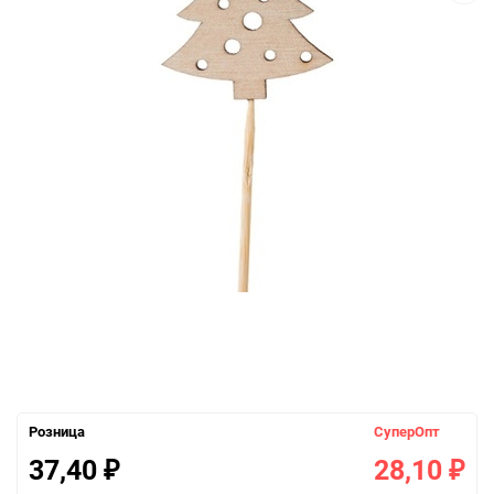
Розница
СуперОпт
37,40
28,10
₽
₽