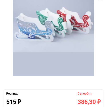
Розница
СуперОпт
515
386,30
₽
₽