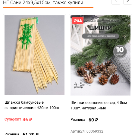
НГ Сани 24х9,5х15см, также купили
Количество в коробке
1
SALE
Единица измерения
шт
Шпажки бамбуковые
Шишки сосновые север, 4-5см
флористические H30см 100шт
10шт. натуральные
46
60
СуперОпт
Розница
₽
₽
Артикул: 00069332
61,30
Розница
₽