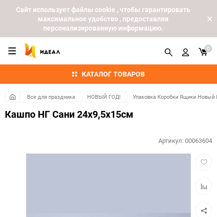
Cайт использует файлы cookie , чтобы гарантировать
максимальное удобство , предоставляя
персонализированную информацию.
0
КАТАЛОГ ТОВАРОВ
Все для праздника
НОВЫЙ ГОД!
Упаковка Коробки Ящики Новый 
Кашпо НГ Сани 24х9,5х15см
Артикул:
00063604
Добав
в
избра
Добав
к
сравн