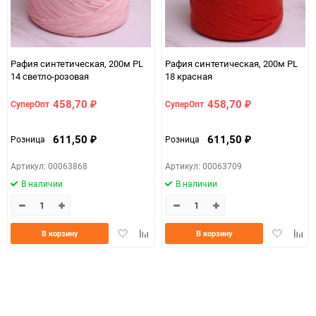
Рафия синтетическая, 200м PL
Рафия синтетическая, 200м PL
14 светло-розовая
18 красная
458,70
458,70
СуперОпт
СуперОпт
₽
₽
611,50
611,50
Розница
Розница
₽
₽
Артикул: 00063868
Артикул: 00063709
В наличии
В наличии
Добавить
Добавить
Добавить
Доба
В корзину
В корзину
в
к
в
к
избранное
сравнению
избранно
срав