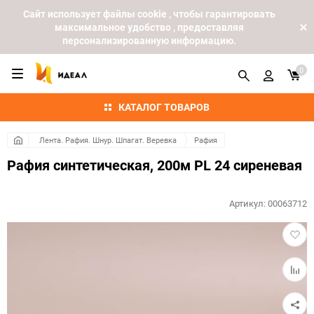
Cайт использует файлы cookie , чтобы гарантировать
максимальное удобство , предоставляя
персонализированную информацию.
0
КАТАЛОГ ТОВАРОВ
Лента. Рафия. Шнур. Шпагат. Веревка
Рафия
Рафия синтетическая, 200м PL 24 сиреневая
Артикул:
00063712
Добав
в
избра
Добав
к
сравн