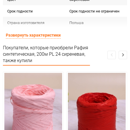
Срок годности
Срок годности не ограничен
Страна изготовителя
Польша
Предназначение товара
Для декора
Развернуть характеристики
Сертификация
Не подлежит сертификации
Покупатели, которые приобрели Рафия
синтетическая, 200м PL 24 сиреневая,
Особые условия
Особых условий не требует
также купили
Минимальное количество
1
Количество в коробке
45
Единица измерения
шт
ЦветНоменклатуры
сиреневый