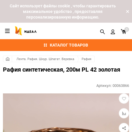
Cайт использует файлы cookie , чтобы гарантировать
максимальное удобство , предоставляя
персонализированную информацию.
0
КАТАЛОГ ТОВАРОВ
Лента. Рафия. Шнур. Шпагат. Веревка
Рафия
Рафия синтетическая, 200м PL 42 золотая
Артикул:
00063866
Добав
в
избра
Добав
к
сравн