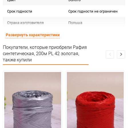
Срок годности
Срок годности не ограничен
Страна изготовителя
Польша
Предназначение товара
Для декора
Развернуть характеристики
Сертификация
Не подлежит сертификации
Покупатели, которые приобрели Рафия
синтетическая, 200м PL 42 золотая,
Особые условия
Особых условий не требует
также купили
Минимальное количество
1
Количество в коробке
45
Единица измерения
шт