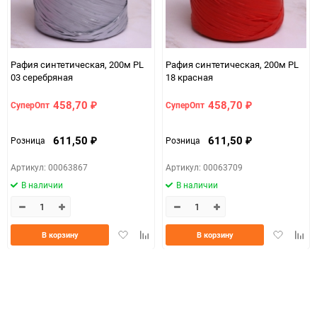
Рафия синтетическая, 200м PL
Рафия синтетическая, 200м PL
03 серебряная
18 красная
458,70
458,70
СуперОпт
СуперОпт
₽
₽
611,50
611,50
Розница
Розница
₽
₽
Артикул: 00063867
Артикул: 00063709
В наличии
В наличии
Добавить
Добавить
Добавить
Доба
В корзину
В корзину
в
к
в
к
избранное
сравнению
избранно
срав