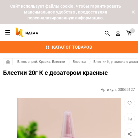
Cайт использует файлы cookie , чтобы гарантировать
максимальное удобство , предоставляя
персонализированную информацию.
0
КАТАЛОГ ТОВАРОВ
Блеск спрей. Краска. Блестки
Блестки
Блестки К, упаковка с доза
Блестки 20г К с дозатором красные
Артикул:
00065127
Добав
в
избра
Добав
к
сравн