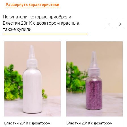
Предназначение товара
Для декора
Развернуть характеристики
Сертификация
Не подлежит сертификации
Покупатели, которые приобрели
Блестки 20г К с дозатором красные,
Особые условия
Особых условий не требует
также купили
Минимальное количество
12
Количество в коробке
768
Единица измерения
шт
Блестки 20г К с дозатором
Блестки 20г К с дозатором