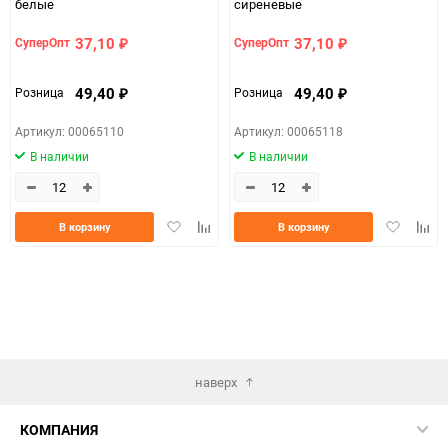
белые
сиреневые
37,10
37,10
СуперОпт
СуперОпт
₽
₽
49,40
49,40
Розница
Розница
₽
₽
Артикул: 00065110
Артикул: 00065118
В наличии
В наличии
Добавить
Добавить
Добавить
Доба
В корзину
В корзину
в
к
в
к
избранное
сравнению
избранно
срав
наверх
КОМПАНИЯ