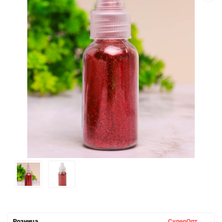
Розница
СуперОпт