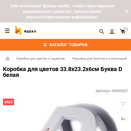
Cайт использует файлы cookie , чтобы гарантировать
максимальное удобство , предоставляя
персонализированную информацию.
0
КАТАЛОГ ТОВАРОВ
Коробки для цветов и подарков
Упаковка для букетов и композиций
Коробка для цветов 33.8x23.2x6см Буква D
белая
Артикул:
00065537
Добав
SALE
в
избра
Добав
к
сравн