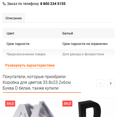
Заказ по телефону
8 800 234 5155
Описание
Цвет
Белый
Срок годности
Срок годности не ограничен
Предназначение товара
Для декора и флористики
Подлежит декларации о
Развернуть характеристики
Сертификация
соответствии ЕАС
Покупатели, которые приобрели
Особые условия
Особых условий не требует
Коробка для цветов 33.8x23.2x6см
Буква D белая, также купили
Минимальное количество
1
Единица измерения
шт
SALE
SALE