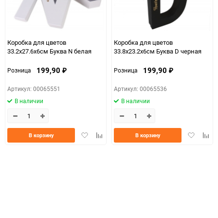
Коробка для цветов
Коробка для цветов
33.2x27.6x6см Буква N белая
33.8x23.2x6см Буква D черная
199,90
199,90
Розница
Розница
₽
₽
Артикул: 00065551
Артикул: 00065536
В наличии
В наличии
Добавить
Добавить
Добавить
Доба
В корзину
В корзину
в
к
в
к
избранное
сравнению
избранно
срав