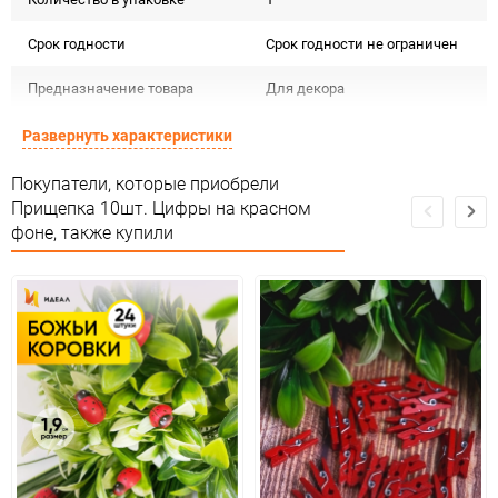
Срок годности
Срок годности не ограничен
Предназначение товара
Для декора
Сертификация
Не подлежит сертификации
Развернуть характеристики
Особые условия
Особых условий не требует
Покупатели, которые приобрели
Прищепка 10шт. Цифры на красном
Минимальное количество
1
фоне, также купили
Количество в коробке
1
Единица измерения
упак