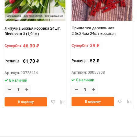
Прищепка деревянная
Липучка Божья коровка 24шт.
2,5х0,4см 24шт красная
Biedronka 3 (1,9см)
39
46,30
СуперОпт
СуперОпт
₽
₽
52
61,70
Розница
Розница
₽
₽
Артикул: 00055908
Артикул: 13723414
В наличии
В наличии
Добавить
Доба
Добавить
Добавить
В корзину
В корзину
в
к
в
к
избранно
срав
избранное
сравнению