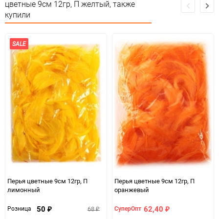
цветные 9см 12гр, П желтый, также
Минимальное количество
1
купили
Количество в коробке
1
SALE
Единица измерения
упак
Перья цветные 9см 12гр, П
Перья цветные 9см 12гр, П
лимонный
оранжевый
50
62,40
68
Розница
СуперОпт
₽
₽
₽