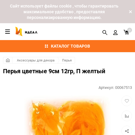
Cайт использует файлы cookie , чтобы гарантировать
максимальное удобство , предоставляя
персонализированную информацию.
0
КАТАЛОГ ТОВАРОВ
Аксессуары для декора
Перья
Перья цветные 9см 12гр, П желтый
Артикул:
00067513
Добав
в
избра
Добав
к
сравн