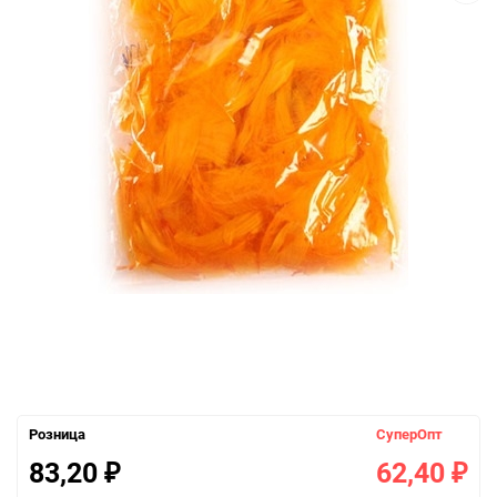
Розница
СуперОпт
83,20
62,40
₽
₽