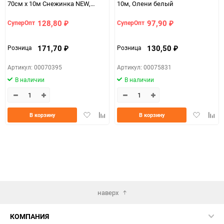
70см x 10м Снежинка NEW,
10м, Олени белый
золото
128,80
97,90
СуперОпт
СуперОпт
₽
₽
171,70
130,50
Розница
Розница
₽
₽
Артикул: 00070395
Артикул: 00075831
В наличии
В наличии
Добавить
Добавить
Добавить
Доба
В корзину
В корзину
в
к
в
к
избранное
сравнению
избранно
срав
наверх
КОМПАНИЯ