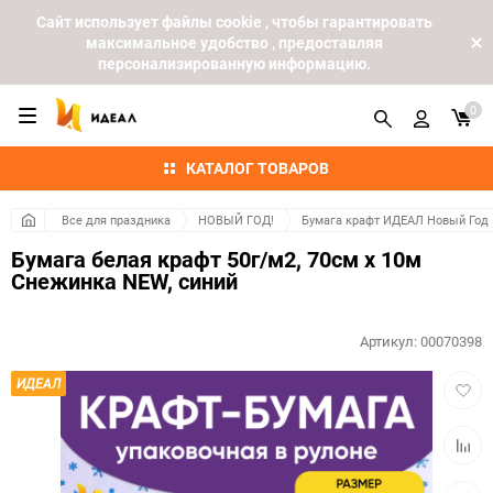
Cайт использует файлы cookie , чтобы гарантировать
максимальное удобство , предоставляя
персонализированную информацию.
0
КАТАЛОГ ТОВАРОВ
Все для праздника
НОВЫЙ ГОД!
Бумага крафт ИДЕАЛ Новый Год
Бумага белая крафт 50г/м2, 70см x 10м
Снежинка NEW, синий
Артикул:
00070398
Добав
ИДЕАЛ
в
избра
Добав
к
сравн