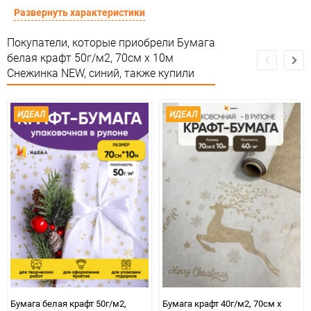
Форма
Рулон
Развернуть характеристики
Материал
Крафт белый Тон
Покупатели, которые приобрели Бумага
белая крафт 50г/м2, 70см x 10м
Срок годности
Срок годности не ограничен
Снежинка NEW, синий, также купили
Предназначение товара
Для декора
ИДЕАЛ
ИДЕАЛ
Сертификация
Не подлежит сертификации
Особые условия
Особых условий не требует
Минимальное количество
1
Единица измерения
шт
ЦветНоменклатуры
синий
Бумага белая крафт 50г/м2,
Бумага крафт 40г/м2, 70см x