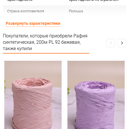
Страна изготовителя
Польша
Предназначение товара
Для декора
Развернуть характеристики
Сертификация
Не подлежит сертификации
Покупатели, которые приобрели Рафия
синтетическая, 200м PL 92 бежевая,
Особые условия
Особых условий не требует
также купили
Минимальное количество
1
Количество в коробке
45
Единица измерения
шт