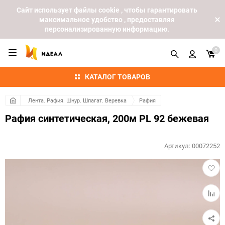
Cайт использует файлы cookie , чтобы гарантировать
максимальное удобство , предоставляя
персонализированную информацию.
0
КАТАЛОГ ТОВАРОВ
Лента. Рафия. Шнур. Шпагат. Веревка
Рафия
Рафия синтетическая, 200м PL 92 бежевая
Артикул:
00072252
Добав
в
избра
Добав
к
сравн