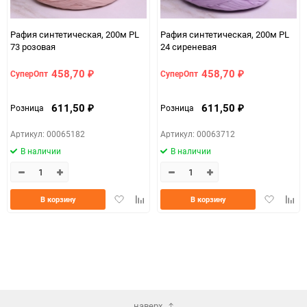
Рафия синтетическая, 200м PL
Рафия синтетическая, 200м PL
73 розовая
24 сиреневая
458,70
458,70
СуперОпт
СуперОпт
₽
₽
611,50
611,50
Розница
Розница
₽
₽
Артикул: 00065182
Артикул: 00063712
В наличии
В наличии
Добавить
Добавить
Добавить
Доба
В корзину
В корзину
в
к
в
к
избранное
сравнению
избранно
срав
наверх