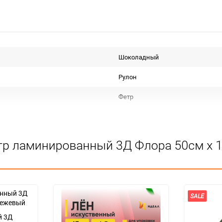
Шоколадный
Рулон
Фетр
Срок годности не ограничен
1
тр ламинированный 3Д Флора 50см x 
12
шт
шоколадный
SALE
й 3Д