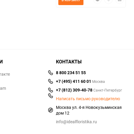
избранное
сравнению
просмотр
в
к
избранное
сравнен
И
КОНТАКТЫ
8 800 234 51 55
такте
+7 (495) 411 60 01
Москва
ram
+7 (812) 309-40-78
Санкт-Петербург
Написать письмо руководителю
Москва ул. 4-я Новокузьминская
дом 12
info@idealfloristika.ru