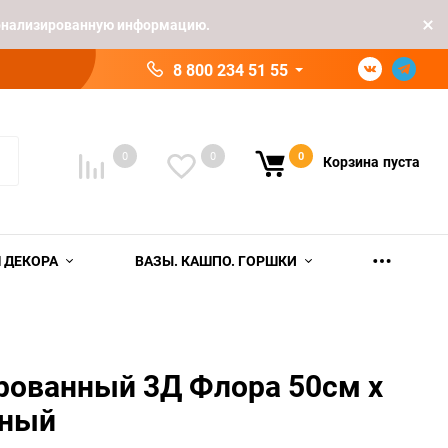
рсонализированную информацию.
8 800 234 51 55
0
0
0
Корзина
пуста
 ДЕКОРА
ВАЗЫ. КАШПО. ГОРШКИ
рованный 3Д Флора 50см x
дный