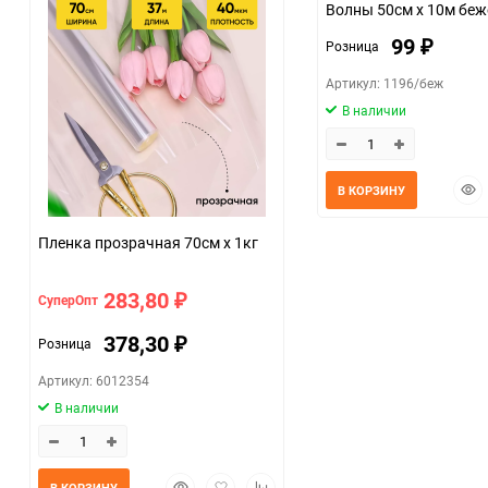
Волны 50см x 10м бе
99
Розница
₽
Артикул: 1196/беж
В наличии
Быс
В КОРЗИНУ
прос
Пленка прозрачная 70см х 1кг
283,80
СуперОпт
₽
378,30
Розница
₽
Артикул: 6012354
В наличии
Быстрый
Добавить
Добавить
В КОРЗИНУ