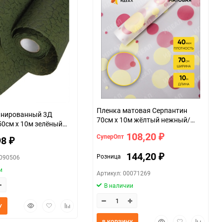
Пленка матовая Серпантин
инированный 3Д
70см x 10м жёлтый нежный/
0см х 10м зелёный
брусничный
108,20
СуперОпт
₽
98
₽
144,20
Розница
0090506
₽
и
Артикул: 00071269
В наличии
Быстрый
Добавить
Добавить
У
просмотр
в
к
Быстрый
Добавить
Добавит
В КОРЗИНУ