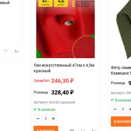
жевый
трый
Добавить
Добавить
мотр
в
к
избранное
сравнению
Лен искусственный 47см х 4,5м
Фетр лам
красный
Камешки 5
тёмный
246,30
СуперОпт
₽
Розница
328,40
Розница
Артикул: 0
₽
В наличи
Артикул: 64342/красный
В наличии
В КОРЗИН
Быстрый
Добавить
Добавить
В КОРЗИНУ