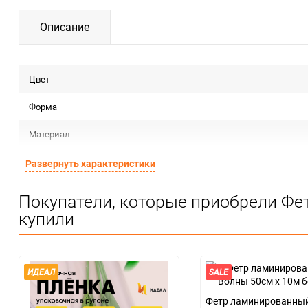
Описание
Цвет
Форма
Материал
Срок годности
Развернуть характеристики
Минимальное количество
Покупатели, которые приобрели Фе
купили
Количество в коробке
Единица измерения
ЦветНоменклатуры
ИДЕАЛ
SALE
Фетр ламинированны