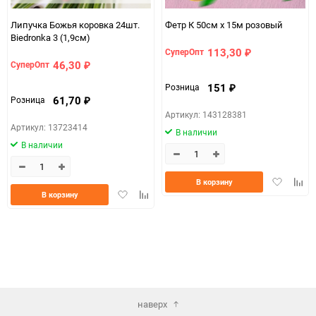
Липучка Божья коровка 24шт.
Фетр К 50см х 15м розовый
Biedronka 3 (1,9см)
113,30
СуперОпт
₽
46,30
СуперОпт
₽
151
Розница
₽
61,70
Розница
₽
Артикул: 143128381
Артикул: 13723414
В наличии
В наличии
Добавить
Доба
В корзину
Добавить
Добавить
в
к
В корзину
в
к
избранно
срав
избранное
сравнению
наверх