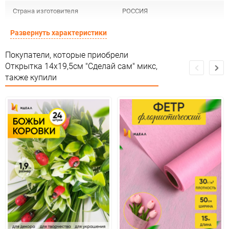
Страна изготовителя
РОССИЯ
Предназначение товара
Сувенирная продукция
Развернуть характеристики
Сертификация
Не подлежит сертификации
Покупатели, которые приобрели
Открытка 14х19,5см "Сделай сам" микс,
Особые условия
Особых условий не требует
также купили
Минимальное количество
5
Единица измерения
шт