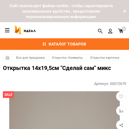
Cайт использует файлы cookie , чтобы гарантировать
максимальное удобство , предоставляя
персонализированную информацию.
0
КАТАЛОГ ТОВАРОВ
Все для праздника
Открытки. Конверты
Открытка карточка
Открытка 14х19,5см "Сделай сам" микс
Артикул:
00072679
Добав
SALE
в
избра
Добав
к
сравн