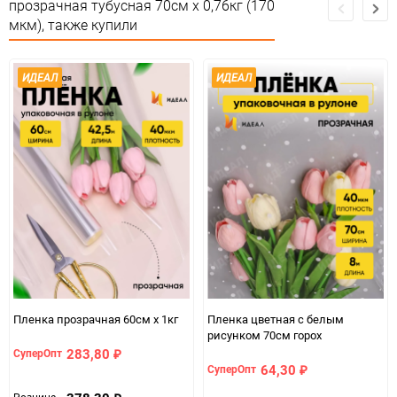
прозрачная тубусная 70см x 0,76кг (170
Особые условия
Особых условий не требует
мкм), также купили
Минимальное количество
1
ИДЕАЛ
ИДЕАЛ
Единица измерения
шт
Пленка прозрачная 60см x 1кг
Пленка цветная с белым
рисунком 70см горох
283,80
СуперОпт
₽
64,30
СуперОпт
₽