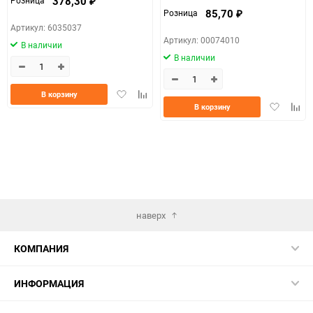
378,30
Розница
₽
85,70
Розница
₽
Артикул: 6035037
Артикул: 00074010
В наличии
В наличии
Добавить
Добавить
В корзину
Добавить
Доба
в
к
В корзину
в
к
избранное
сравнению
избранно
срав
наверх
КОМПАНИЯ
ИНФОРМАЦИЯ