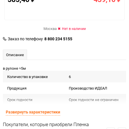
Москва
Нет в наличии
Заказ по телефону
8 800 234 5155
Описание
в рулоне ≈5м
Количество в упаковке
6
Продукция
Производство ИДЕАЛ
Срок годности
Срок годности не ограничен
Предназначение товара
Подарочная упаковка
Развернуть характеристики
Сертификация
Не подлежит сертификации
Покупатели, которые приобрели Пленка