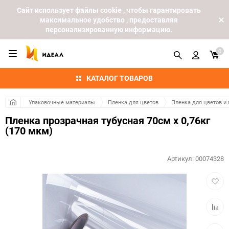
Cайт использует файлы cookie , чтобы гарантировать
максимальное удобство , предоставляя
персонализированную информацию.
0
КАТАЛОГ ТОВАРОВ
Упаковочные материалы
Пленка для цветов
Пленка для цветов и
Пленка прозрачная тубусная 70см x 0,76кг
(170 мкм)
Артикул:
00074328
Добав
в
избра
Добав
к
сравн