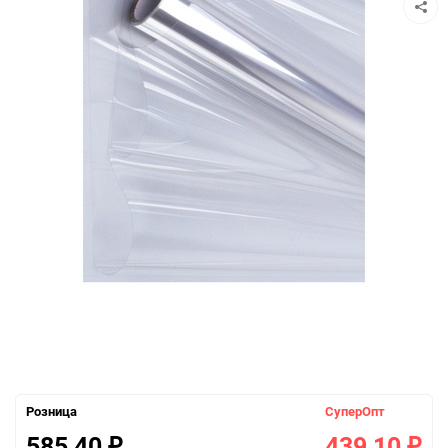
Розница
СуперОпт
585,40
439,10
₽
₽