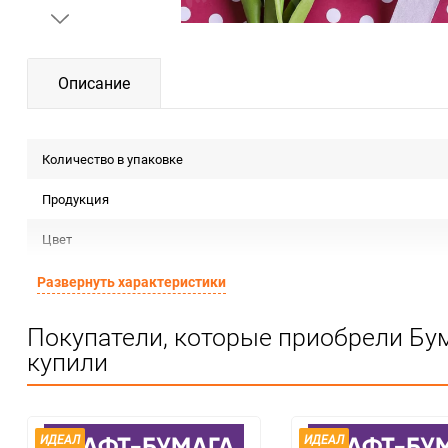
Описание
Количество в упаковке
Продукция
Цвет
Форма
Развернуть характеристики
Материал
Покупатели, которые приобрели Бу
купили
Срок годности
Предназначение товара
Сертификация
ИДЕАЛ
ИДЕАЛ