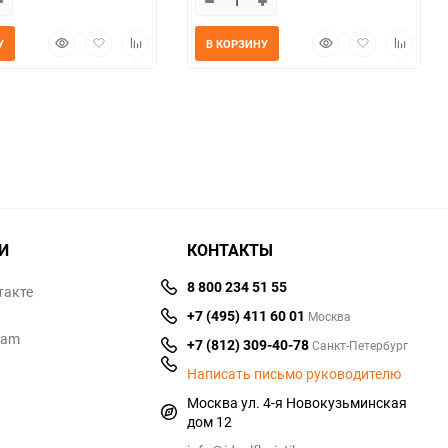
Быстрый
Добавить
Добавить
Быстрый
Добавить
Добавит
У
В КОРЗИНУ
просмотр
в
к
просмотр
в
к
избранное
сравнению
избранное
сравнен
И
КОНТАКТЫ
8 800 234 51 55
такте
+7 (495) 411 60 01
Москва
ram
+7 (812) 309-40-78
Санкт-Петербург
Написать письмо руководителю
Москва ул. 4-я Новокузьминская
дом 12