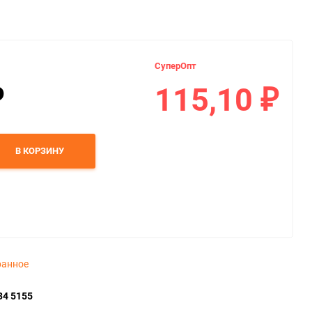
СуперОпт
115,10
₽
₽
В КОРЗИНУ
ранное
34 5155