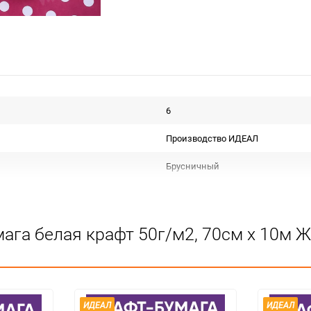
6
Производство ИДЕАЛ
Брусничный
Рулон
Крафт белый С дизайном
мага белая крафт 50г/м2, 70см x 10м
Срок годности не ограничен
Для флористики
Не подлежит сертификации
ИДЕАЛ
ИДЕАЛ