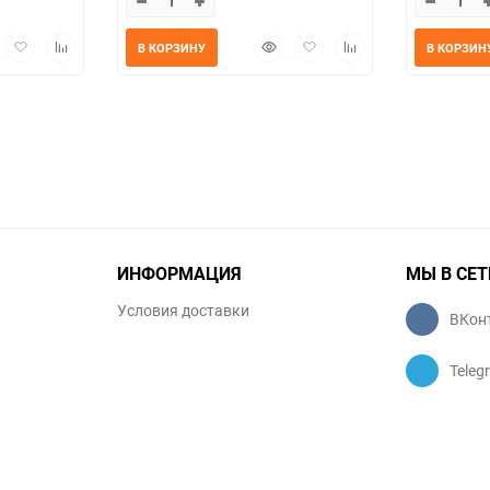
трый
Добавить
Добавить
Быстрый
Добавить
Добавить
В КОРЗИНУ
В КОРЗИН
мотр
в
к
просмотр
в
к
избранное
сравнению
избранное
сравнению
ИНФОРМАЦИЯ
МЫ В СЕТ
Условия доставки
ВКон
Teleg