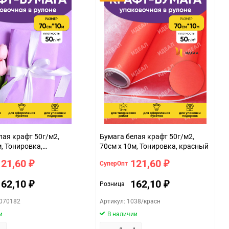
лая крафт 50г/м2,
Бумага белая крафт 50г/м2,
м, Тонировка,
70см x 10м, Тонировка, красный
й
121,60
121,60
СуперОпт
₽
₽
162,10
162,10
Розница
₽
₽
0070182
Артикул: 1038/красн
и
В наличии