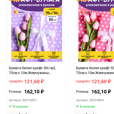
Особые условия
Минимальное количество
Единица измерения
ЦветНоменклатуры
Бумага белая крафт 50г/м2,
Бумага белая крафт 5
70см x 10м Жемчужины
70см x 10м Жемчужи
сиреневый светлый
розовый туманный
121,60
121,60
СуперОпт
СуперОпт
₽
₽
162,10
162,10
Розница
Розница
₽
₽
Артикул: 00074897
Артикул: 00074894
В наличии
В наличии