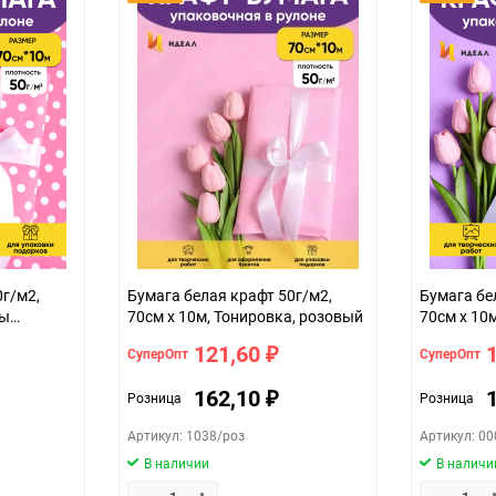
Особых условий не требует
1
шт
брусничный
0г/м2,
Бумага белая крафт 50г/м2,
Бумага бе
ны
70см x 10м, Тонировка, розовый
70см x 10
сиреневы
121,60
СуперОпт
СуперОпт
₽
162,10
Розница
Розница
₽
Артикул: 1038/роз
Артикул: 0
В наличии
В наличи