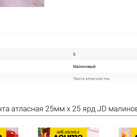
5
Малиновый
Лента атласная тон
Срок годности не ограничен
КИТАЙ
та атласная 25мм х 25 ярд JD малино
Для декора
Не подлежит сертификации