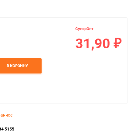
СуперОпт
31,90
₽
В КОРЗИНУ
ранное
34 5155