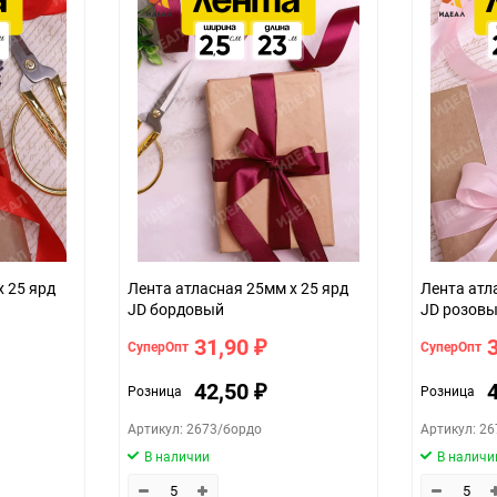
Сухое, проветриваемое помещен
5
300
шт
25мм*25ярд (атласная)
43d02c9d-d754-11f0-8cc6-b03af2b6
малиновый
х 25 ярд
Лента атласная 25мм х 25 ярд
Лента атл
JD бордовый
JD розов
31,90
СуперОпт
СуперОпт
₽
42,50
Розница
Розница
₽
Артикул: 2673/бордо
Артикул: 26
В наличии
В наличи