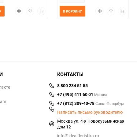
Быстрый
Добавить
Добавить
Быстрый
Добавить
Добавит
У
В КОРЗИНУ
просмотр
в
к
просмотр
в
к
избранное
сравнению
избранное
сравнен
И
КОНТАКТЫ
8 800 234 51 55
такте
+7 (495) 411 60 01
Москва
ram
+7 (812) 309-40-78
Санкт-Петербург
Написать письмо руководителю
Москва ул. 4-я Новокузьминская
дом 12
info@idealfloristika.ru