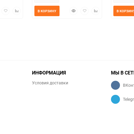
трый
Добавить
Добавить
Быстрый
Добавить
Добавить
В КОРЗИНУ
В КОРЗИН
мотр
в
к
просмотр
в
к
избранное
сравнению
избранное
сравнению
ИНФОРМАЦИЯ
МЫ В СЕТ
Условия доставки
ВКон
Teleg