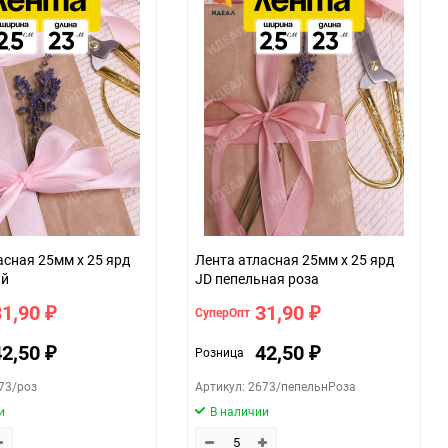
ие
059f
асная 25мм х 25 ярд
Лента атласная 25мм х 25 ярд
ый
JD пепельная роза
31,90
31,90
СуперОпт
₽
₽
42,50
42,50
Розница
₽
₽
73/роз
Артикул: 2673/пепельнРоза
и
В наличии