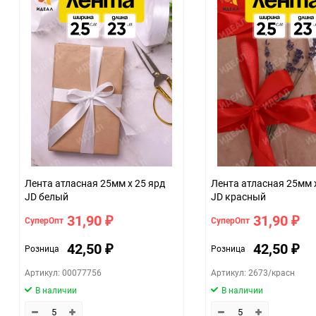
Особые условия
Минимальное количество
Количество в коробке
Единица измерения
Размер
07c4e68a_b330_11f0_8cc3_b03af2b6059f
ЦветНоменклатуры
Лента атласная 25мм х 25 ярд
Лента атласная 25мм 
JD белый
JD красный
31,90
31,90
СуперОпт
СуперОпт
₽
₽
42,50
42,50
Розница
Розница
₽
₽
Артикул: 00077756
Артикул: 2673/красн
В наличии
В наличии