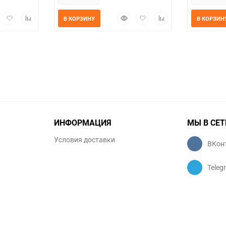
трый
Добавить
Добавить
Быстрый
Добавить
Добавить
В КОРЗИНУ
В КОРЗИН
мотр
в
к
просмотр
в
к
избранное
сравнению
избранное
сравнению
ИНФОРМАЦИЯ
МЫ В СЕТ
Условия доставки
ВКон
Teleg