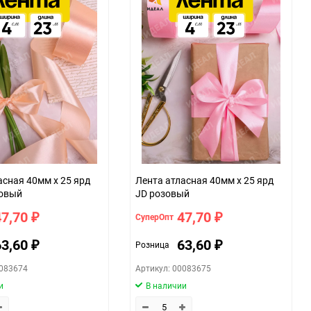
ие
059f
асная 40мм х 25 ярд
Лента атласная 40мм х 25 ярд
ковый
JD розовый
47,70
47,70
СуперОпт
₽
₽
63,60
63,60
Розница
₽
₽
0083674
Артикул: 00083675
и
В наличии