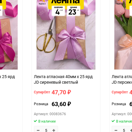
Сухое, проветриваемое помещен
5
200
шт
40мм*25ярд (атласная)
4de532c1-d754-11f0-8cc6-b03af2b6
лимонный
х 25 ярд
Лента атласная 40мм х 25 ярд
Лента атл
JD сиреневый светлый
JD перси
47,70
СуперОпт
СуперОпт
₽
63,60
Розница
Розница
₽
Артикул: 00083676
Артикул: 0
В наличии
В наличи