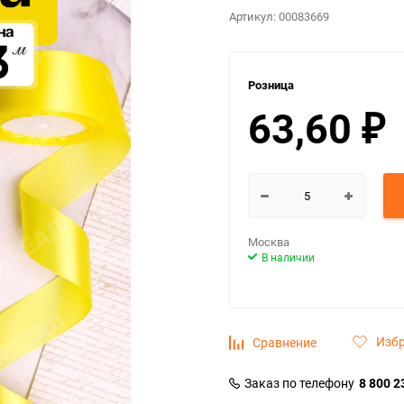
Артикул:
00083669
Розница
63,60
₽
Москва
В наличии
Изб
Сравнение
Заказ по телефону
8 800 2