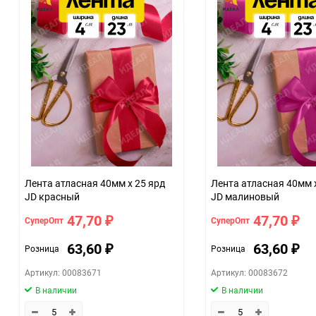
Особые условия
Минимальное количество
Количество в коробке
Единица измерения
Размер
07c4e68a_b330_11f0_8cc3_b03af2b6059f
ЦветНоменклатуры
Лента атласная 40мм х 25 ярд
Лента атласная 40мм 
JD красный
JD малиновый
47,70
47,70
СуперОпт
СуперОпт
₽
₽
63,60
63,60
Розница
Розница
₽
₽
Артикул: 00083671
Артикул: 00083672
В наличии
В наличии