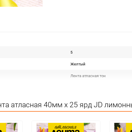
5
Желтый
Лента атласная тон
Срок годности не ограничен
КИТАЙ
та атласная 40мм х 25 ярд JD лимонн
Для декора
Не подлежит сертификации