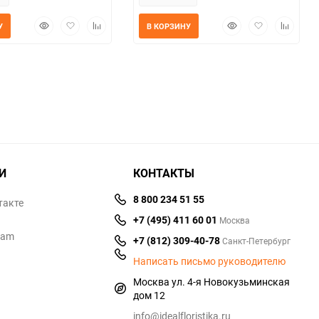
Быстрый
Добавить
Добавить
Быстрый
Добавить
Добавит
У
В КОРЗИНУ
просмотр
в
к
просмотр
в
к
избранное
сравнению
избранное
сравнен
И
КОНТАКТЫ
8 800 234 51 55
такте
+7 (495) 411 60 01
Москва
ram
+7 (812) 309-40-78
Санкт-Петербург
Написать письмо руководителю
Москва ул. 4-я Новокузьминская
дом 12
info@idealfloristika.ru