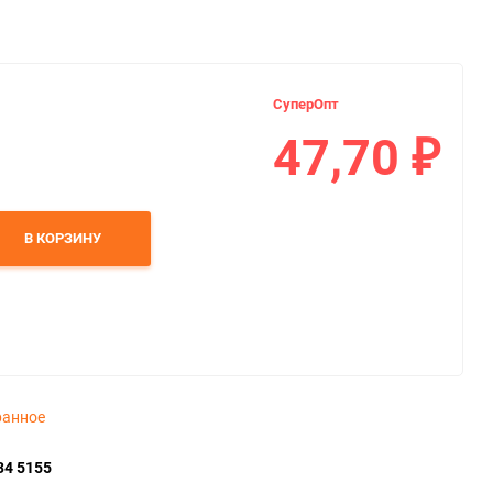
СуперОпт
47,70
₽
В КОРЗИНУ
ранное
34 5155