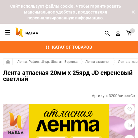
Cайт использует файлы cookie , чтобы гарантировать
максимальное удобство , предоставляя
персонализированную информацию.
0
КАТАЛОГ ТОВАРОВ
Лента. Рафия. Шнур. Шпагат. Веревка
Лента атласная
Лента атлас
Лента атласная 20мм х 25ярд JD сиреневый
светлый
Артикул:
3200/сиренСв
Добав
в
избра
Добав
к
сравн