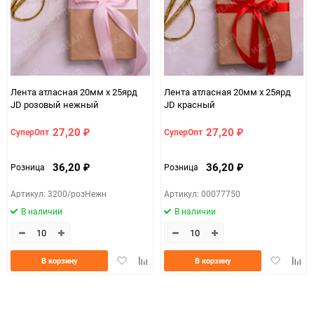
Количество в коробке
400
Единица измерения
шт
20мм*25ярд
Размер
(атласная)
Лента атласная 20мм х 25ярд
Лента атласная 20мм х 25ярд
JD розовый нежный
JD красный
37653313-d754-11f0-
07c4e68a_b330_11f0_8cc3_b03af2b6059f
8cc6-b03af2b6059f
27,20
27,20
СуперОпт
СуперОпт
₽
₽
ЦветНоменклатуры
сиренСветл
36,20
36,20
Розница
Розница
₽
₽
Артикул: 3200/розНежн
Артикул: 00077750
В наличии
В наличии
Добавить
Добавить
Добавить
Доба
В корзину
В корзину
в
к
в
к
избранное
сравнению
избранно
срав