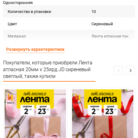
Односторонняя
Количество в упаковке
10
Цвет
Сиреневый
Материал
Лента атласная тон
Срок годности не
Развернуть характеристики
Срок годности
ограничен
Покупатели, которые приобрели Лента
Страна изготовителя
КИТАЙ
атласная 20мм х 25ярд JD сиреневый
светлый, также купили
Предназначение товара
Для декора
Не подлежит
Сертификация
сертификации
Сухое,
Особые условия
проветриваемое
помещение
Минимальное количество
10