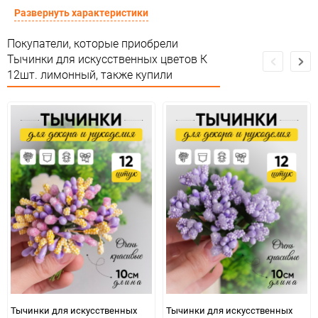
Предназначение товара
Для декора и флористики
Развернуть характеристики
Сертификация
Не подлежит сертификации
Покупатели, которые приобрели
Тычинки для искусственных цветов К
Особые условия
Особых условий не требует
12шт. лимонный, также купили
Минимальное количество
12
Количество в коробке
1 200
Единица измерения
набор
Тычинки для искусственных
Тычинки для искусственных