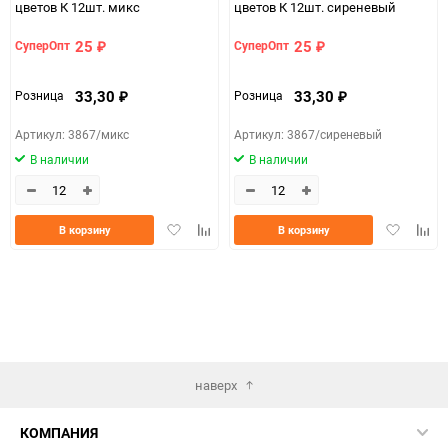
цветов К 12шт. микс
цветов К 12шт. сиреневый
25
25
СуперОпт
СуперОпт
₽
₽
33,30
33,30
Розница
Розница
₽
₽
Артикул: 3867/микс
Артикул: 3867/сиреневый
В наличии
В наличии
Добавить
Добавить
Добавить
Доба
В корзину
В корзину
в
к
в
к
избранное
сравнению
избранно
срав
наверх
КОМПАНИЯ