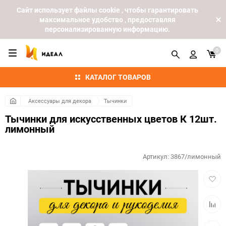
Cайт использует файлы cookie , чтобы гарантировать
максимальное удобство , предоставляя
персонализированную информацию.
0
КАТАЛОГ ТОВАРОВ
Аксессуары для декора
Тычинки
Тычинки для искусственных цветов К 12шт.
лимонный
Артикул:
3867/лимонный
Добав
в
избра
Добав
к
сравн