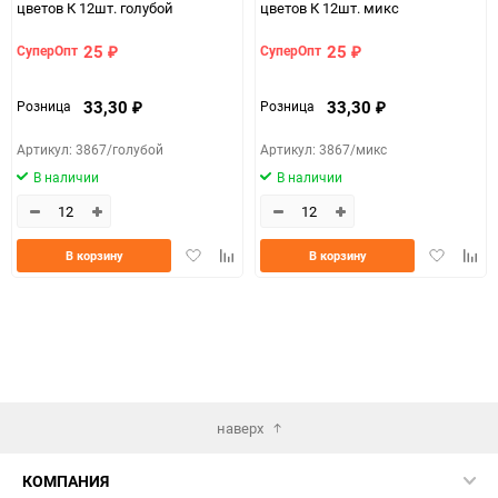
цветов К 12шт. голубой
цветов К 12шт. микс
25
25
СуперОпт
СуперОпт
₽
₽
33,30
33,30
Розница
Розница
₽
₽
Артикул: 3867/голубой
Артикул: 3867/микс
В наличии
В наличии
Добавить
Добавить
Добавить
Доба
В корзину
В корзину
в
к
в
к
избранное
сравнению
избранно
срав
наверх
КОМПАНИЯ