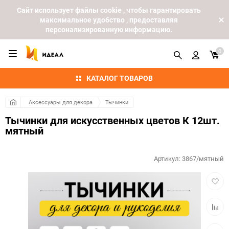
Cайт использует файлы cookie , чтобы гарантировать
максимальное удобство , предоставляя
персонализированную информацию.
0
КАТАЛОГ ТОВАРОВ
Аксессуары для декора
Тычинки
Тычинки для искусственных цветов К 12шт.
мятный
Артикул:
3867/мятный
Добав
в
избра
Добав
к
сравн