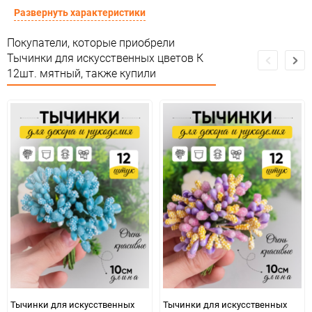
Предназначение товара
Для декора и флористики
Развернуть характеристики
Сертификация
Не подлежит сертификации
Покупатели, которые приобрели
Тычинки для искусственных цветов К
Особые условия
Особых условий не требует
12шт. мятный, также купили
Минимальное количество
12
Количество в коробке
1 200
Единица измерения
набор
Тычинки для искусственных
Тычинки для искусственных