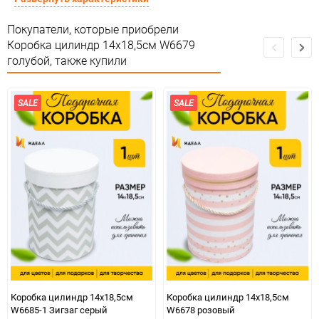
Подлежит декларации о
Покупатели, которые приобрели
Сертификация
соответствии ЕАС
Коробка цилиндр 14х18,5см W6679
голубой, также купили
Особые условия
Особых условий не требует
Минимальное количество
1
SALE
SALE
Количество в коробке
32
Единица измерения
шт
ЦветНоменклатуры
голубой
Коробка цилиндр 14х18,5см
Коробка цилиндр 14х18,5см
W6685-1 Зигзаг серый
W6678 розовый