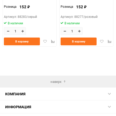
152
152
Розница
Розница
₽
₽
Артикул: 88283/серый
Артикул: 88277/розовый
В наличии
В наличии
Добавить
Добавить
Добавить
Доба
В корзину
В корзину
в
к
в
к
избранное
сравнению
избранно
срав
наверх
КОМПАНИЯ
ИНФОРМАЦИЯ