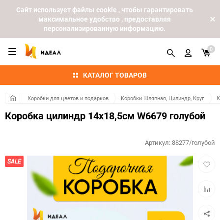
Cайт использует файлы cookie , чтобы гарантировать
максимальное удобство , предоставляя
персонализированную информацию.
0
КАТАЛОГ ТОВАРОВ
Коробки для цветов и подарков
Коробки Шляпная, Цилиндр, Круг
К
Коробка цилиндр 14х18,5см W6679 голубой
Артикул:
88277/голубой
Добав
SALE
в
избра
Добав
к
сравн