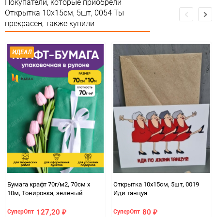
Покупатели, которые приобрели
Открытка 10х15см, 5шт, 0054 Ты
Минимальное количество
1
прекрасен, также купили
Единица измерения
шт
ИДЕАЛ
Бумага крафт 70г/м2, 70см x
Открытка 10х15см, 5шт, 0019
10м, Тонировка, зеленый
Иди танцуя
127,20
80
СуперОпт
СуперОпт
₽
₽