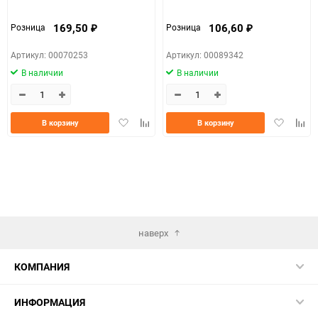
169,50
106,60
Розница
Розница
₽
₽
Артикул: 00070253
Артикул: 00089342
В наличии
В наличии
Добавить
Добавить
Добавить
Доба
В корзину
В корзину
в
к
в
к
избранное
сравнению
избранно
срав
наверх
КОМПАНИЯ
ИНФОРМАЦИЯ