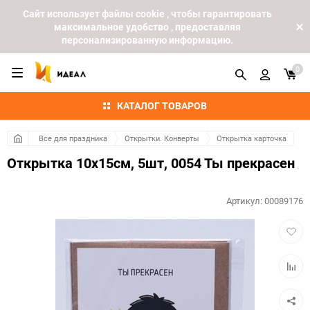
Cайт использует файлы cookie , чтобы гарантировать
максимальное удобство , предоставляя
персонализированную информацию.
0
КАТАЛОГ ТОВАРОВ
Все для праздника
Открытки. Конверты
Открытка карточка
Открытка 10х15см, 5шт, 0054 Ты прекрасен
Артикул:
00089176
Добав
в
избра
Добав
к
сравн