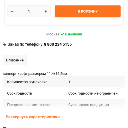
В КОРЗИНУ
Москва
В наличии
Заказ по телефону
8 800 234 5155
Описание
конверт крафт размером 11.4х16.2см
Количество в упаковке
1
Срок годности
Срок годности не ограничен
Предназначение товара
Сувенирная продукция
Сертификация
Не подлежит сертификации
Развернуть характеристики
Особые условия
Особых условий не требует