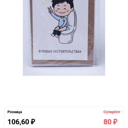
Розница
СуперОпт
106,60
80
₽
₽