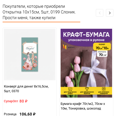
Особые условия
Особых условий не требует
Покупатели, которые приобрели
Открытка 10х15см, 5шт, 0199 Слоник.
Минимальное количество
1
Прости меня, также купили
Единица измерения
упак 5шт
Конверт для денег 8х16,5см,
5шт, 0370
80
СуперОпт
₽
Бумага крафт 70г/м2, 70см x
10м, Тонировка, шоколад
106,60
Розница
₽