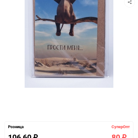
Розница
СуперОпт
106,60
80
₽
₽