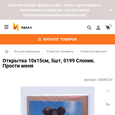
Cайт использует файлы cookie , чтобы гарантировать
максимальное удобство , предоставляя
персонализированную информацию.
0
КАТАЛОГ ТОВАРОВ
Все для праздника
Открытки. Конверты
Открытка карточка
Открытка 10х15см, 5шт, 0199 Слоник.
Прости меня
Артикул:
00089274
Добав
в
избра
Добав
к
сравн