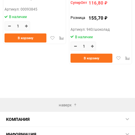
116,80
СуперОпт
₽
Артикул: 00093845
В наличии
155,70
Розница
₽
Артикул: 940/шоколад
В наличии
Добавить
Добавить
В корзину
в
к
избранное
сравнению
Добавить
Доба
В корзину
в
к
избранно
срав
наверх
КОМПАНИЯ
ИНФОРМАЦИЯ