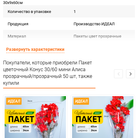
30х9х60см
Количество в упаковке
1
Продукция
Производство ИДЕАЛ
Материал
Пакеты цвет прозрачные
Срок годности
Срок годности не ограничен
Развернуть характеристики
Предназначение товара
Для флористики
Покупатели, которые приобрели Пакет
цветочный Конус 30/60 мини Алиса
Сертификация
Не подлежит сертификации
прозрачный/прозрачный 50 шт, также
купили
Особые условия
Особых условий не требует
Минимальное количество
1
ИДЕАЛ
ИДЕАЛ
Количество в коробке
10
Единица измерения
упак
ЦветНоменклатуры
1нет