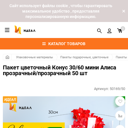
Cайт использует файлы cookie , чтобы гарантировать
максимальное удобство , предоставляя
персонализированную информацию.
0
КАТАЛОГ ТОВАРОВ
Упаковочные материалы
Пакеты подарочные, цветочные
Пакеты
Пакет цветочный Конус 30/60 мини Алиса
прозрачный/прозрачный 50 шт
Артикул:
50169/50
Добав
ИДЕАЛ
в
избра
Добав
к
сравн