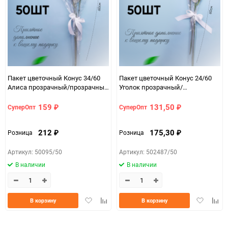
Пакет цветочный Конус 34/60
Пакет цветочный Конус 24/60
Алиса прозрачный/прозрачный
Уголок прозрачный/
50 шт
прозрачный 50 шт
159
131,50
СуперОпт
СуперОпт
₽
₽
212
175,30
Розница
Розница
₽
₽
Артикул: 50095/50
Артикул: 502487/50
В наличии
В наличии
Добавить
Добавить
Добавить
Доба
В корзину
В корзину
в
к
в
к
избранное
сравнению
избранно
срав