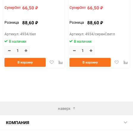
66,50
66,50
СуперОпт
СуперОпт
₽
₽
88,60
88,60
Розница
Розница
₽
₽
Артикул: 4934/бел
Артикул: 4934/сиренСветл
В наличии
В наличии
Добавить
Добавить
Добавить
Доба
В корзину
В корзину
в
к
в
к
избранное
сравнению
избранно
срав
наверх
КОМПАНИЯ