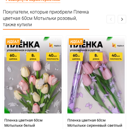
Материал
Пленка прозрачная дизайн
Покупатели, которые приобрели Пленка
цветная 60см Мотыльки розовый,
Срок годности
Срок годности не ограничен
также купили
Страна изготовителя
РОССИЯ
ИДЕАЛ
ИДЕАЛ
Предназначение товара
Для флористики
Сертификация
Не подлежит сертификации
Особые условия
Особых условий не требует
Минимальное количество
1
Единица измерения
шт
ЦветНоменклатуры
розовый
Пленка цветная 60см
Пленка цветная 60см
Мотыльки белый
Мотыльки сиреневый светлый