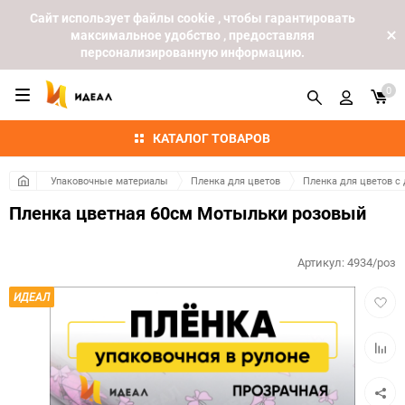
Cайт использует файлы cookie , чтобы гарантировать
максимальное удобство , предоставляя
персонализированную информацию.
0
КАТАЛОГ ТОВАРОВ
Упаковочные материалы
Пленка для цветов
Пленка для цветов с
Пленка цветная 60см Мотыльки розовый
Артикул:
4934/роз
Добав
ИДЕАЛ
в
избра
Добав
к
сравн