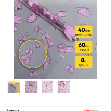
Розница
СуперОпт