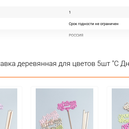
1
Срок годности не ограничен
РОССИЯ
Для декора
Не подлежит сертификации
авка деревянная для цветов 5шт "С Д
Сухое, проветриваемое помещен
1
1
упак