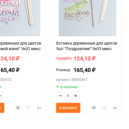
еревянная для цветов
Вставка деревянная для цветов
мой жене!" №02 микс
5шт "Поздравлем!" №03 микс
124,10
124,10
СуперОпт
₽
₽
165,40
165,40
Розница
₽
₽
0092672
Артикул: 00092667
и
В наличии
Быстрый
Добавить
Добавить
Быстрый
Добавить
Добавит
У
В КОРЗИНУ
просмотр
в
к
просмотр
в
к
избранное
сравнению
избранное
сравнен