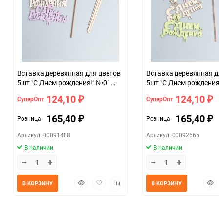
Вставка деревянная для цветов
Вставка деревянная д
5шт "С Днем рождения!" №01
5шт "С Днем рождения
микс
микс
124,10
124,10
СуперОпт
СуперОпт
₽
₽
165,40
165,40
Розница
Розница
₽
₽
Артикул: 00091488
Артикул: 00092665
В наличии
В наличии
Быстрый
Добавить
Добавить
Быс
В КОРЗИНУ
В КОРЗИНУ
просмотр
в
к
прос
избранное
сравнению