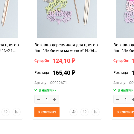
ля цветов
Вставка деревянная для цветов
Вставка д
!" №21
5шт "Любимой мамочке!" №04
5шт "Люби
микс
124,10
СуперОпт
СуперОпт
₽
165,40
Розница
Розница
₽
Артикул: 00092671
Артикул: 0
В наличии
В наличи
трый
Добавить
Добавить
Быстрый
Добавить
Добавить
В КОРЗИНУ
В КОРЗИН
мотр
в
к
просмотр
в
к
избранное
сравнению
избранное
сравнению