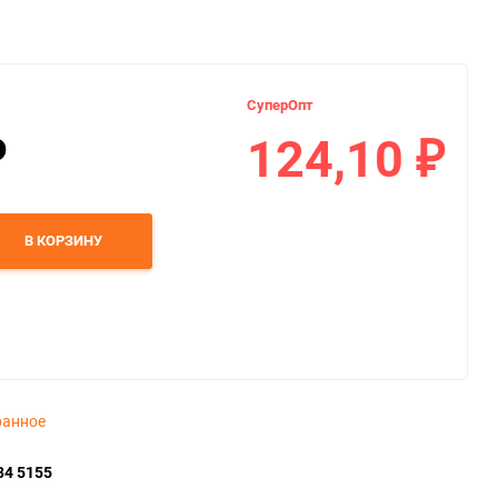
СуперОпт
124,10
₽
₽
В КОРЗИНУ
ранное
34 5155