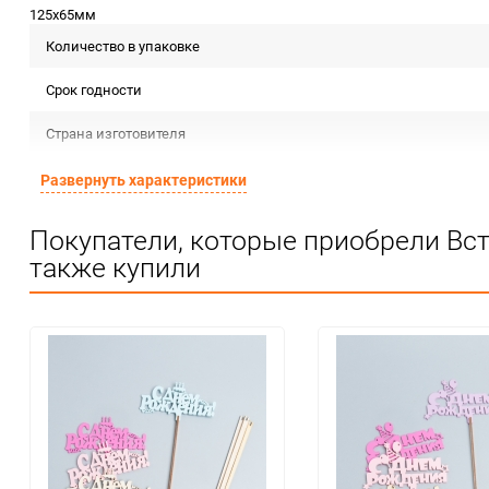
125х65мм
Количество в упаковке
Срок годности
Страна изготовителя
Предназначение товара
Развернуть характеристики
Сертификация
Покупатели, которые приобрели Вст
также купили
Особые условия
Минимальное количество
Количество в коробке
Единица измерения