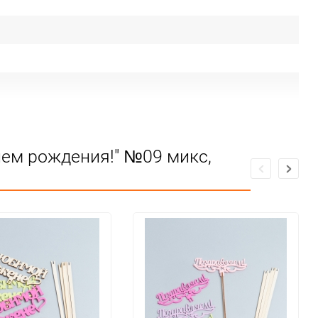
нем рождения!" №09 микс,
ие