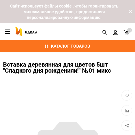
Cайт использует файлы cookie , чтобы гарантировать
максимальное удобство , предоставляя
персонализированную информацию.
0
КАТАЛОГ ТОВАРОВ
Вставка деревянная для цветов 5шт
"Сладкого дня рожденияи!" №01 микс
Добав
в
избра
Добав
к
сравн