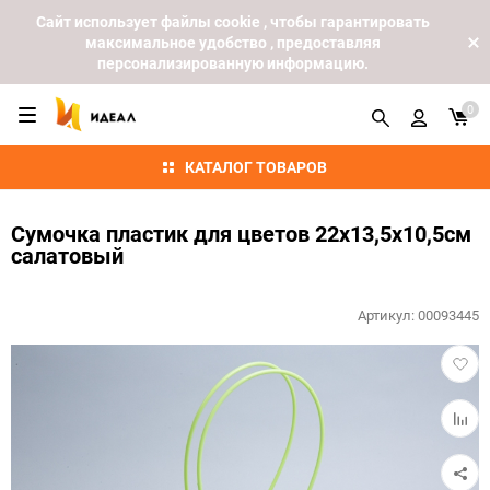
Cайт использует файлы cookie , чтобы гарантировать
максимальное удобство , предоставляя
персонализированную информацию.
0
КАТАЛОГ ТОВАРОВ
Сумочка пластик для цветов 22х13,5х10,5см
салатовый
Артикул:
00093445
Добав
в
избра
Добав
к
сравн