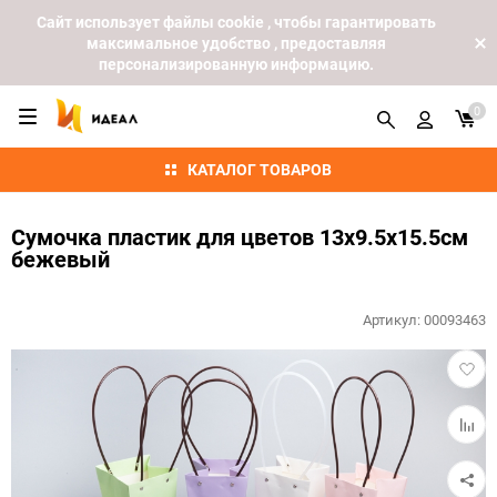
Cайт использует файлы cookie , чтобы гарантировать
максимальное удобство , предоставляя
персонализированную информацию.
0
КАТАЛОГ ТОВАРОВ
Сумочка пластик для цветов 13х9.5х15.5см
бежевый
Артикул:
00093463
Добав
в
избра
Добав
к
сравн