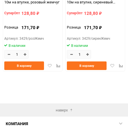
10м на втулке, розовый жемчуг
10м на втулке, сиреневый
жемчуг.
128,80
128,80
СуперОпт
СуперОпт
₽
₽
171,70
171,70
Розница
Розница
₽
₽
Артикул: 3429/розЖемч
Артикул: 3429/сиренЖемч
В наличии
В наличии
Добавить
Добавить
Добавить
Доба
В корзину
В корзину
в
к
в
к
избранное
сравнению
избранно
срав
наверх
КОМПАНИЯ