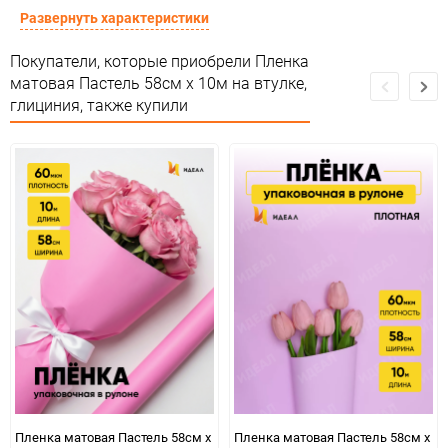
Материал
Пленка матовая тон
Развернуть характеристики
Срок годности
Срок годности не ограничен
Покупатели, которые приобрели Пленка
матовая Пастель 58см х 10м на втулке,
Предназначение товара
Для декора
глициния, также купили
Сертификация
Не подлежит сертификации
Особые условия
Особых условий не требует
Минимальное количество
1
Единица измерения
шт
ЦветНоменклатуры
глициния 2635, 80
Пленка матовая Пастель 58см х
Пленка матовая Пастель 58см х