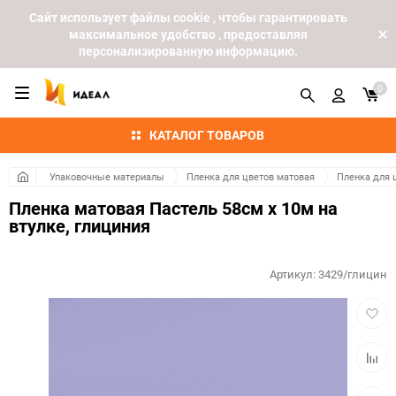
Cайт использует файлы cookie , чтобы гарантировать
максимальное удобство , предоставляя
персонализированную информацию.
0
КАТАЛОГ ТОВАРОВ
Упаковочные материалы
Пленка для цветов матовая
Пленка для 
Пленка матовая Пастель 58см х 10м на
втулке, глициния
Артикул:
3429/глицин
Добав
в
избра
Добав
к
сравн