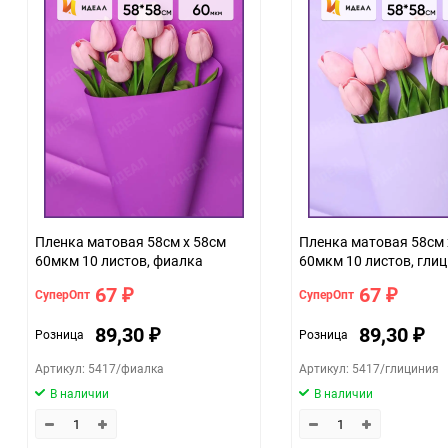
Минимальное количество
Количество в коробке
Единица измерения
ЦветНоменклатуры
Пленка матовая 58см х 58см
Пленка матовая 58см 
60мкм 10 листов, фиалка
60мкм 10 листов, гли
67
67
СуперОпт
СуперОпт
₽
₽
89,30
89,30
Розница
Розница
₽
₽
Артикул: 5417/фиалка
Артикул: 5417/глициния
В наличии
В наличии