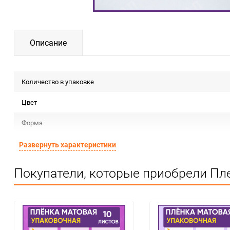
Описание
Количество в упаковке
Цвет
Форма
Материал
Развернуть характеристики
Срок годности
Покупатели, которые приобрели Пле
Предназначение товара
Сертификация
Особые условия