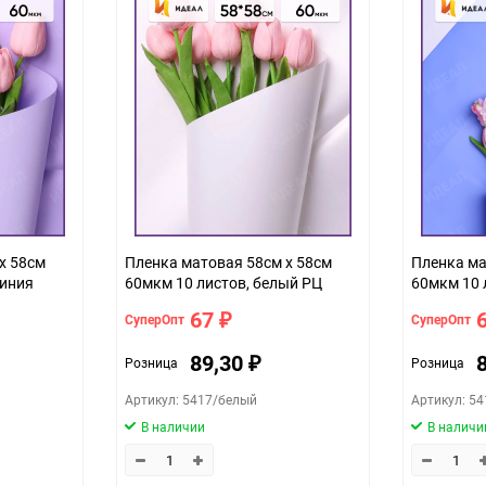
1
100
упак
вишня 208, 45 (7420, 38-)
х 58см
Пленка матовая 58см х 58см
Пленка ма
циния
60мкм 10 листов, белый РЦ
60мкм 10 
67
СуперОпт
СуперОпт
₽
89,30
Розница
Розница
₽
Артикул: 5417/белый
Артикул: 5
В наличии
В наличи