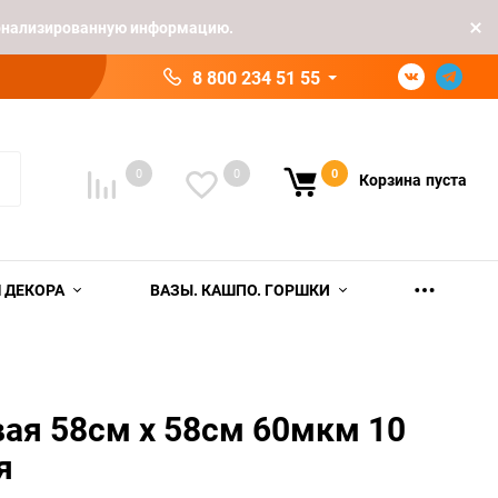
рсонализированную информацию.
8 800 234 51 55
0
0
0
Корзина
пуста
 ДЕКОРА
ВАЗЫ. КАШПО. ГОРШКИ
ая 58см х 58см 60мкм 10
я