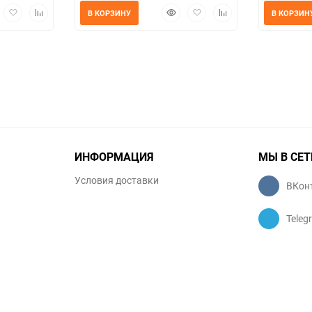
трый
Добавить
Добавить
Быстрый
Добавить
Добавить
В КОРЗИНУ
В КОРЗИН
мотр
в
к
просмотр
в
к
избранное
сравнению
избранное
сравнению
ИНФОРМАЦИЯ
МЫ В СЕТ
Условия доставки
ВКон
Teleg