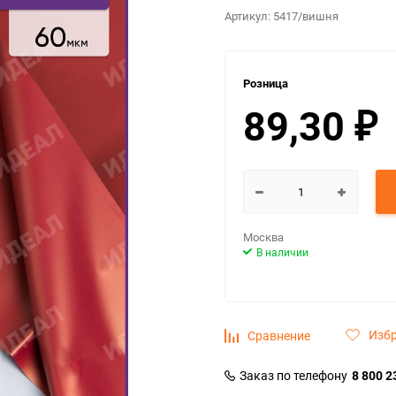
Артикул:
5417/вишня
Розница
89,30
₽
Москва
В наличии
Изб
Сравнение
Заказ по телефону
8 800 2