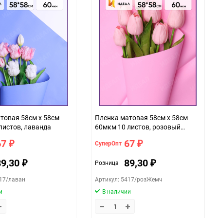
товая 58см х 58см
Пленка матовая 58см х 58см
листов, лаванда
60мкм 10 листов, розовый
жемчуг
67
67
СуперОпт
₽
₽
89,30
89,30
Розница
₽
₽
417/лаван
Артикул: 5417/розЖемч
и
В наличии