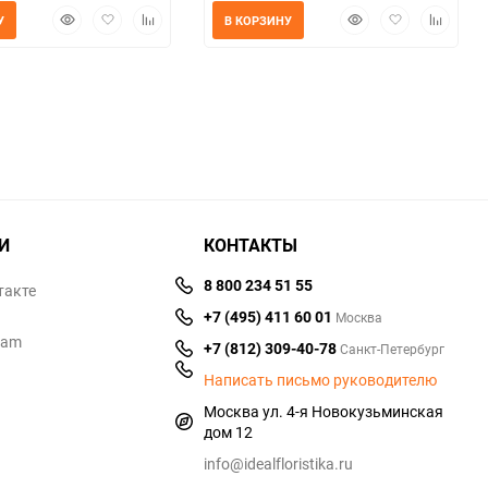
Быстрый
Добавить
Добавить
Быстрый
Добавить
Добавит
У
В КОРЗИНУ
просмотр
в
к
просмотр
в
к
избранное
сравнению
избранное
сравнен
И
КОНТАКТЫ
8 800 234 51 55
такте
+7 (495) 411 60 01
Москва
ram
+7 (812) 309-40-78
Санкт-Петербург
Написать письмо руководителю
Москва ул. 4-я Новокузьминская
дом 12
info@idealfloristika.ru