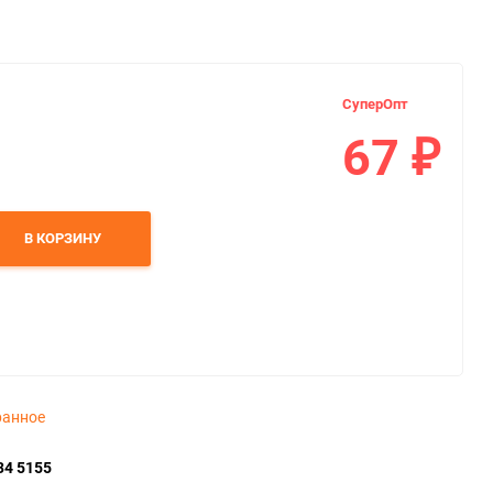
СуперОпт
67
₽
В КОРЗИНУ
ранное
34 5155