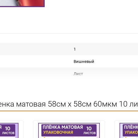
1
Вишневый
Лист
Пленка матовая тон
Срок годности не ограничен
нка матовая 58см х 58см 60мкм 10 ли
Для декора
Не подлежит сертификации
Особых условий не требует