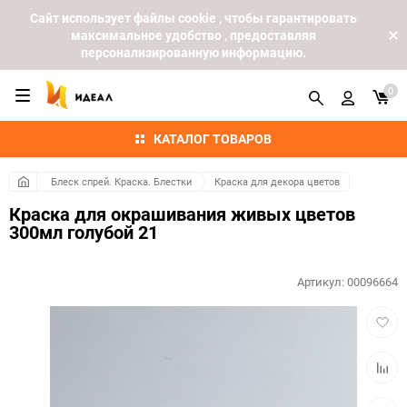
Cайт использует файлы cookie , чтобы гарантировать
максимальное удобство , предоставляя
персонализированную информацию.
0
КАТАЛОГ ТОВАРОВ
Блеск спрей. Краска. Блестки
Краска для декора цветов
Краска для окрашивания живых цветов
300мл голубой 21
Артикул:
00096664
Добав
в
избра
Добав
к
сравн