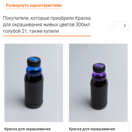
Сертификация
Не подлежит сертификации
Развернуть характеристики
Особые условия
Темп. хранения: +5 до +35 С .
Покупатели, которые приобрели Краска
для окрашивания живых цветов 300мл
Минимальное количество
1
голубой 21, также купили
Количество в коробке
20
Единица измерения
шт.
Краска для окрашивания
Краска для окрашивания