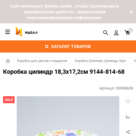
Cайт использует файлы cookie , чтобы гарантировать
максимальное удобство , предоставляя
персонализированную информацию.
0
КАТАЛОГ ТОВАРОВ
Коробки для цветов и подарков
Коробки Шляпная, Цилиндр, Круг
К
Коробка цилиндр 18,3х17,2см 9144-814-68
Артикул:
00098638
Добав
SALE
в
избра
Добав
к
сравн