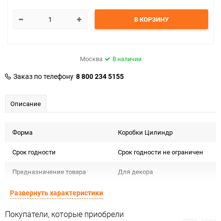
В КОРЗИНУ
Москва
В наличии
Заказ по телефону
8 800 234 5155
Описание
Форма
Коробки Цилиндр
Срок годности
Срок годности не ограничен
Предназначение товара
Для декора
Подлежит декларации о
Развернуть характеристики
Сертификация
соответствии ЕАС
Покупатели, которые приобрели
Особые условия
Особых условий не требует