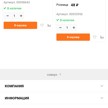
Артикул: 00098643
48
Розница
₽
В наличии
Артикул: 00053956
В наличии
Добавить
Добавить
В корзину
в
к
избранное
сравнению
Добавить
Доба
В корзину
в
к
избранно
срав
наверх
КОМПАНИЯ
ИНФОРМАЦИЯ