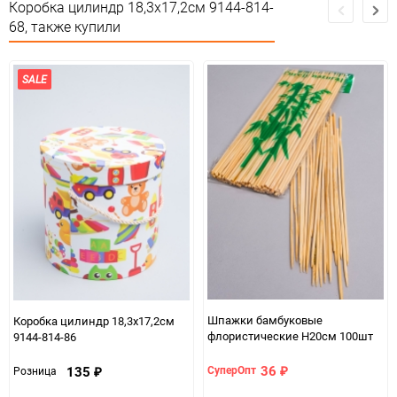
Коробка цилиндр 18,3х17,2см 9144-814-
68, также купили
Минимальное количество
1
Единица измерения
шт
SALE
Шпажки бамбуковые
Коробка цилиндр 18,3х17,2см
флористические H20см 100шт
9144-814-86
36
135
СуперОпт
Розница
₽
₽