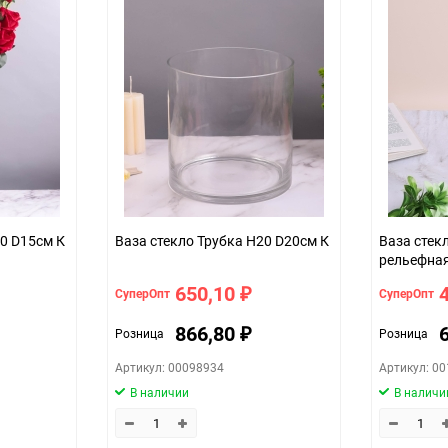
40 D15см К
Ваза стекло Трубка H20 D20см К
Ваза стек
рельефная
650,10
СуперОпт
СуперОпт
₽
866,80
Розница
Розница
₽
Артикул: 00098934
Артикул: 0
В наличии
В наличи