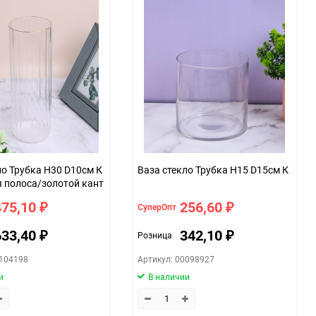
ло Трубка H30 D10см К
Ваза стекло Трубка H15 D15см К
 полоса/золотой кант
475,10
256,60
СуперОпт
₽
₽
633,40
342,10
Розница
₽
₽
0104198
Артикул: 00098927
и
В наличии