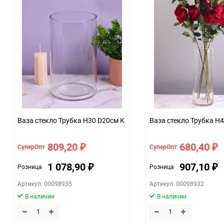
Ваза стекло Трубка H30 D20см К
Ваза стекло Трубка H
809,20
680,40
СуперОпт
СуперОпт
₽
₽
1 078,90
907,10
Розница
Розница
₽
₽
Артикул: 00098935
Артикул: 00098932
В наличии
В наличии