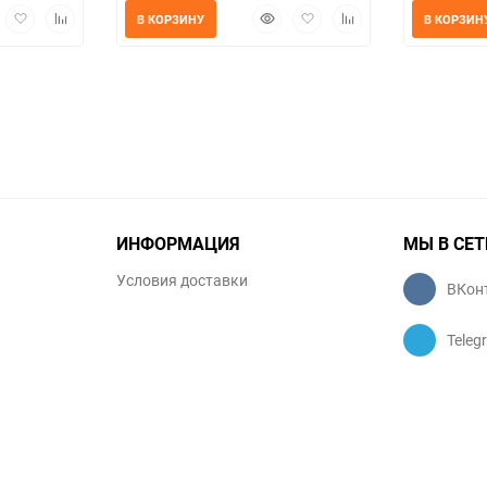
трый
Добавить
Добавить
Быстрый
Добавить
Добавить
В КОРЗИНУ
В КОРЗИН
мотр
в
к
просмотр
в
к
избранное
сравнению
избранное
сравнению
ИНФОРМАЦИЯ
МЫ В СЕТ
Условия доставки
ВКон
Teleg