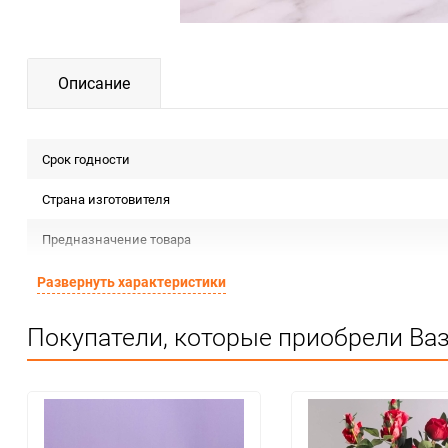
Описание
Срок годности
Страна изготовителя
Предназначение товара
Сертификация
Развернуть характеристики
Особые условия
Покупатели, которые приобрели Ваз
Минимальное количество
Количество в коробке
Единица измерения