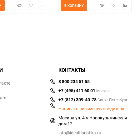
Быстрый
Добавить
Добавить
Быстрый
Добавить
Добавит
У
В КОРЗИНУ
просмотр
в
к
просмотр
в
к
избранное
сравнению
избранное
сравнен
И
КОНТАКТЫ
8 800 234 51 55
такте
+7 (495) 411 60 01
Москва
ram
+7 (812) 309-40-78
Санкт-Петербург
Написать письмо руководителю
Москва ул. 4-я Новокузьминская
дом 12
info@idealfloristika.ru