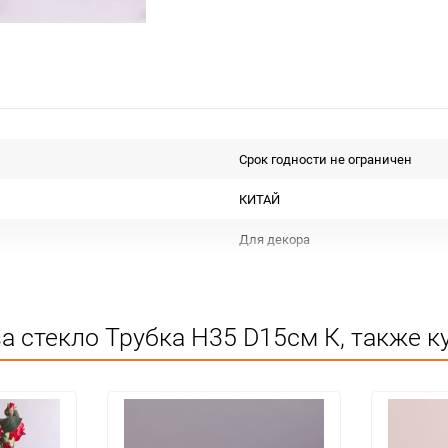
Срок годности не ограничен
КИТАЙ
Для декора
Не подлежит сертификации
Особых условий не требует
а стекло Трубка H35 D15см К, также к
1
12
шт.