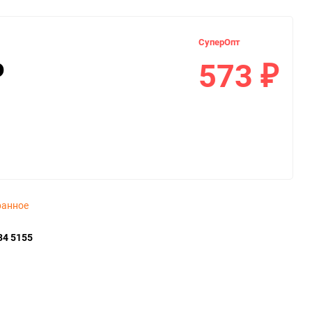
СуперОпт
573
₽
₽
ранное
34 5155