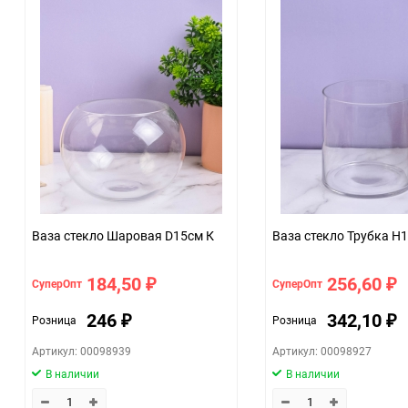
Единица измерения
Ваза стекло Шаровая D15см К
Ваза стекло Трубка H
184,50
256,60
СуперОпт
СуперОпт
₽
₽
246
342,10
Розница
Розница
₽
₽
Артикул: 00098939
Артикул: 00098927
В наличии
В наличии