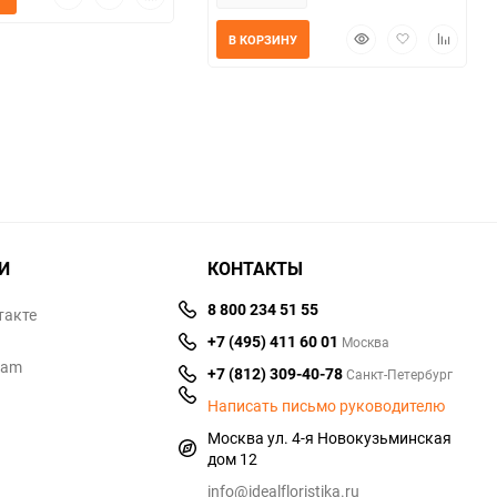
просмотр
в
к
избранное
сравнению
Быстрый
Добавить
Добавит
В КОРЗИНУ
просмотр
в
к
избранное
сравнен
И
КОНТАКТЫ
8 800 234 51 55
такте
+7 (495) 411 60 01
Москва
ram
+7 (812) 309-40-78
Санкт-Петербург
Написать письмо руководителю
Москва ул. 4-я Новокузьминская
дом 12
info@idealfloristika.ru