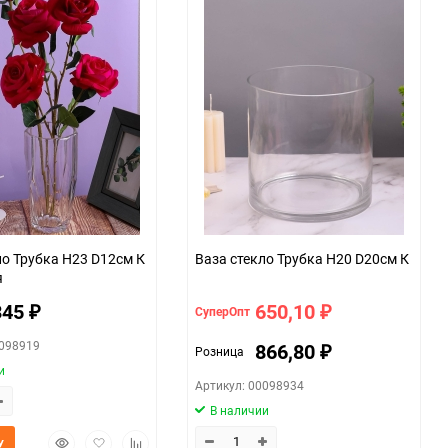
ло Трубка H23 D12см К
Ваза стекло Трубка H20 D20см К
я
345
650,10
СуперОпт
₽
₽
0098919
866,80
Розница
₽
и
Артикул: 00098934
В наличии
Быстрый
Добавить
Добавить
У