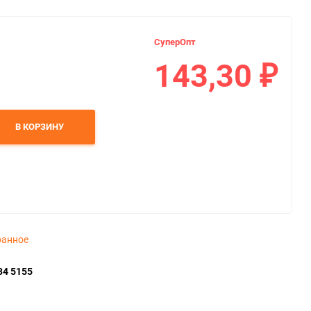
СуперОпт
143,30
₽
В КОРЗИНУ
ранное
34 5155