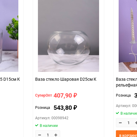
шт.
15 D15см К
Ваза стекло Шаровая D25см К
Ваза стек
рельефна
407,90
СуперОпт
Розница
₽
Артикул: 0
543,80
Розница
₽
В наличи
Артикул: 00098942
В наличии
В КОРЗИН