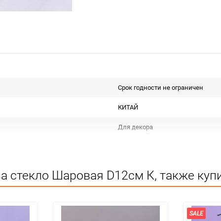
Срок годности не ограничен
КИТАЙ
Для декора
Не подлежит сертификации
Особых условий не требует
а стекло Шаровая D12см К, также куп
1
60
SALE