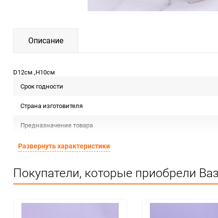
Описание
D12см ,H10см
Срок годности
Страна изготовителя
Предназначение товара
Сертификация
Развернуть характеристики
Особые условия
Покупатели, которые приобрели Ваз
Минимальное количество
Количество в коробке