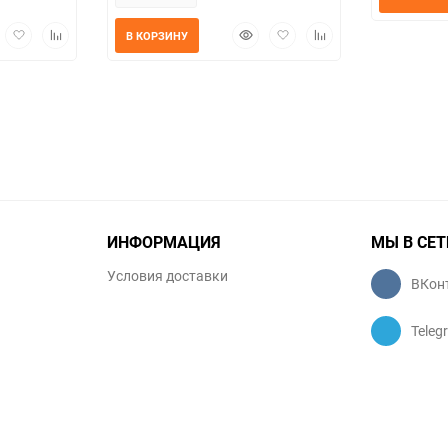
трый
Добавить
Добавить
Быстрый
Добавить
Добавить
В КОРЗИНУ
мотр
в
к
просмотр
в
к
избранное
сравнению
избранное
сравнению
ИНФОРМАЦИЯ
МЫ В СЕТ
Условия доставки
ВКон
Teleg