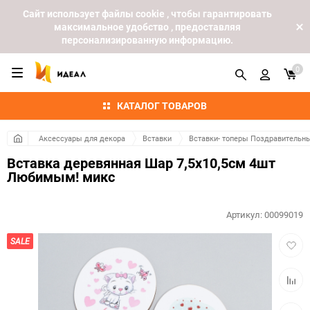
Cайт использует файлы cookie , чтобы гарантировать
максимальное удобство , предоставляя
персонализированную информацию.
0
КАТАЛОГ ТОВАРОВ
Аксессуары для декора
Вставки
Вставки- топеры Поздравительн
Вставка деревянная Шар 7,5х10,5см 4шт
Любимым! микс
Артикул:
00099019
Добав
SALE
в
избра
Добав
к
сравн