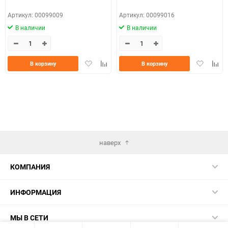
Артикул: 00099009
Артикул: 00099016
В наличии
В наличии
Добавить
Добавить
Добавить
Доба
В корзину
В корзину
в
к
в
к
избранное
сравнению
избранно
срав
наверх
КОМПАНИЯ
ИНФОРМАЦИЯ
МЫ В СЕТИ