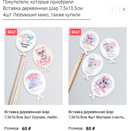
Особые условия
Особых условий не требует
Покупатели, которые приобрели
Вставка деревянная Шар 7,5х10,5см
Минимальное количество
1
4шт Любимым! микс, также купили
Единица измерения
упак
SALE
SALE
Вставка деревянная Шар
Вставка деревянная Шар
7,5х10,5см 3шт Скучаю, люблю!
7,5х10,5см 4шт Желаем счастья!
микс
микс
60
80
Розница
Розница
₽
₽