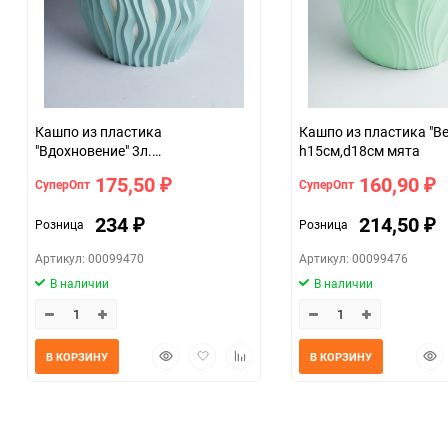
Кашпо из пластика
Кашпо из пластика "Ве
"Вдохновение" 3л.
h15см,d18см мята
h16,5см,d19.5см нефрит
175,50
160,90
СуперОпт
СуперОпт
₽
₽
234
214,50
Розница
Розница
₽
₽
Артикул: 00099470
Артикул: 00099476
В наличии
В наличии
Быстрый
Добавить
Добавить
Быс
В КОРЗИНУ
В КОРЗИНУ
просмотр
в
к
прос
избранное
сравнению