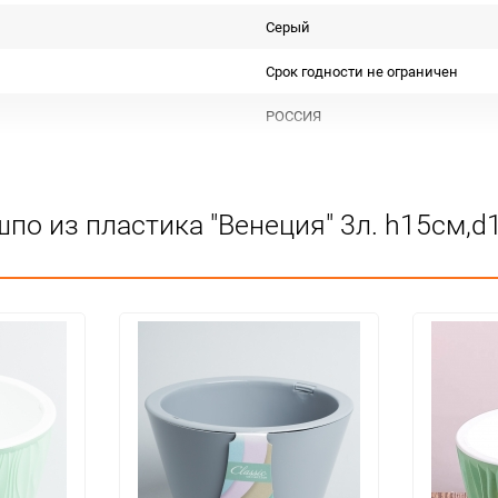
Серый
Срок годности не ограничен
РОССИЯ
Для декора
Не подлежит сертификации
по из пластика "Венеция" 3л. h15см,d
Особых условий не требует
1
16
шт