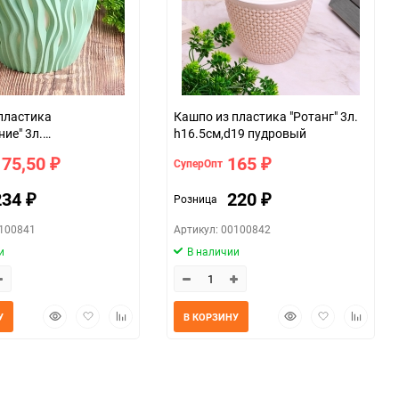
пластика
Кашпо из пластика "Ротанг" 3л.
ие" 3л.
h16.5см,d19 пудровый
19.5см мята
175,50
165
СуперОпт
₽
₽
234
220
Розница
₽
₽
0100841
Артикул: 00100842
и
В наличии
Быстрый
Добавить
Добавить
Быстрый
Добавить
Добавит
У
В КОРЗИНУ
просмотр
в
к
просмотр
в
к
избранное
сравнению
избранное
сравнен